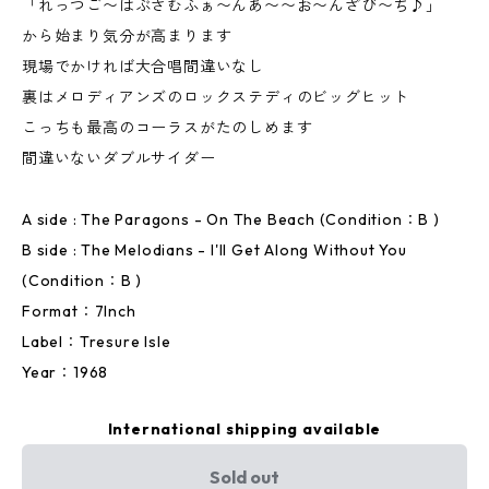
「れっつご〜はぶさむふぁ〜んあ〜〜お〜んざび〜ち♪」
から始まり気分が高まります
現場でかければ大合唱間違いなし
裏はメロディアンズのロックステディのビッグヒット
こっちも最高のコーラスがたのしめます
間違いないダブルサイダー
A side : The Paragons - On The Beach (Condition：B )
B side : The Melodians - I'll Get Along Without You
(Condition：B )
Format：7Inch
Label：Tresure Isle
Year：1968
International shipping available
Sold out