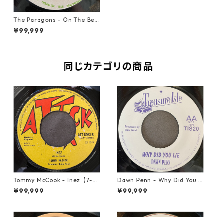
The Paragons - On The Bea
ch【7-21937】
¥99,999
同じカテゴリの商品
Tommy McCook - Inez【7-21
Dawn Penn - Why Did You Li
840】
e【7-21938】
¥99,999
¥99,999