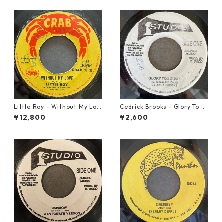
Little Roy - Without My Lov
Cedrick Brooks - Glory To S
e【7-21990】
ounds【7-21786】
¥12,800
¥2,600