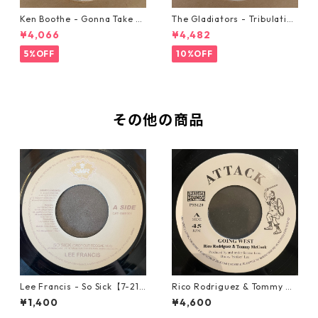
Ken Boothe - Gonna Take A
The Gladiators - Tribulation
Miracle【7-21362】
【7-21365】
¥4,066
¥4,482
5%OFF
10%OFF
その他の商品
Lee Francis - So Sick【7-219
Rico Rodriguez & Tommy Mc
25】
Cook - Going West【7-2198
¥1,400
¥4,600
3】