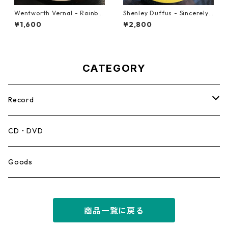
Wentworth Vernal - Rainbo
Shenley Duffus - Sincerely
w【7-21940】
【7-22021】
¥1,600
¥2,800
CATEGORY
Record
Mento,Calypso,Ballad
CD・DVD
Ska
Goods
Rocksteady
商品一覧に戻る
Roots