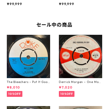
【7-21855】
Girl【7-22009】
¥99,999
¥99,999
セール中の商品
The Bleechers - Put It Good
Derrick Morgan – One Morn
【7-21637】
ing In May【7-21653】
¥8,010
¥7,020
10%OFF
10%OFF