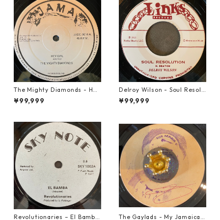
The Mighty Diamonds - Hey
Delroy Wilson - Soul Resolu
Girl【12-50053】
tion【7-21935】
¥99,999
¥99,999
Revolutionaries – El Bamba
The Gaylads - My Jamaican