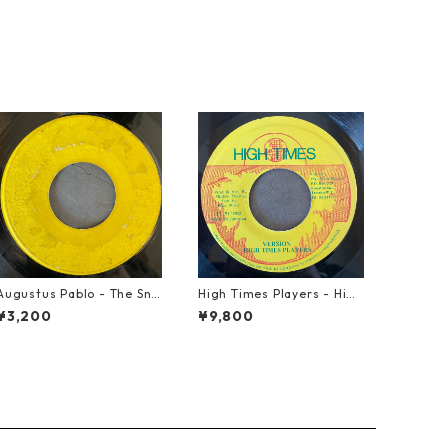
Augustus Pablo - The Sni
High Times Players - High
per【7-21945】
Times Theme【7-21926】
¥3,200
¥9,800