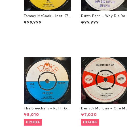
Tommy McCook - Inez【7-
Dawn Penn - Why Did Yo
21840】
Lie【7-21938】
¥99,999
¥99,999
The Bleechers - Put It Go
Derrick Morgan – One M
od 【7-21637】
rning In May【7-21653】
¥8,010
¥7,020
10%OFF
10%OFF