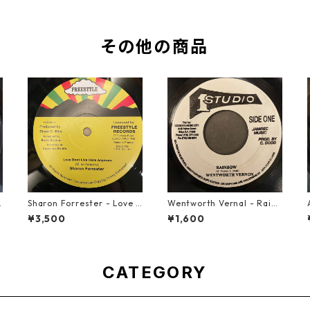
その他の商品
Y
Sharon Forrester - Love D
Wentworth Vernal - Rainb
on't Live Here Anymore
ow【7-21940】
¥3,500
¥1,600
【12-50068】
CATEGORY