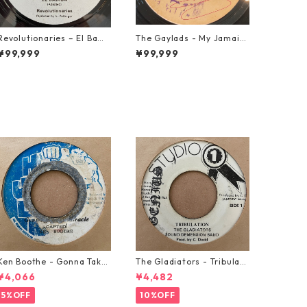
Revolutionaries – El Bamb
The Gaylads - My Jamaic
a【7-21855】
an Girl【7-22009】
¥99,999
¥99,999
Ken Boothe - Gonna Take
The Gladiators - Tribulati
A Miracle【7-21362】
on【7-21365】
¥4,066
¥4,482
5%OFF
10%OFF