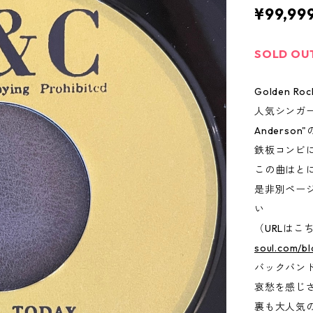
¥99,99
SOLD OU
Golden Roc
人気シンガー"S
Anderson"
鉄板コンビ
この曲はと
是非別ペー
い
（URLはこ
soul.com/b
バックバンドは
哀愁を感じ
裏も大人気