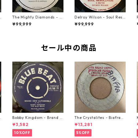
u
The Mighty Diamonds - H
Delroy Wilson - Soul Reso
ey Girl【12-50053】
lution【7-21935】
¥99,999
¥99,999
セール中の商品
o
Bobby Kingdom - Brand N
The Crystalites - Biafra
ew Automobile【7-2088
【7-21293】
¥3,582
¥13,281
9】
10%OFF
5%OFF