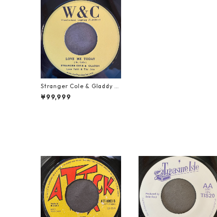
Stranger Cole & Gladdy -
Love Me Today【7-21941】
¥99,999