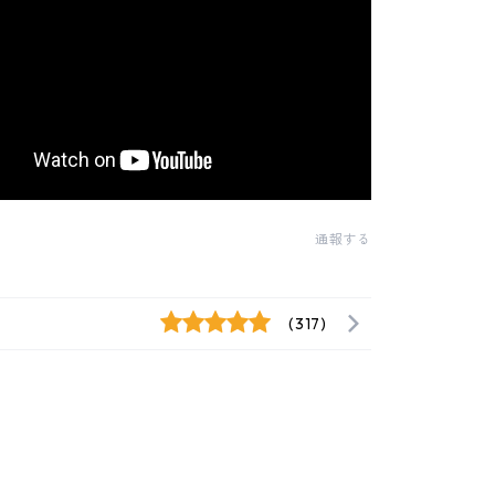
通報する
(317)