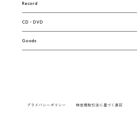
Record
Mento,Calypso,Ballad
CD・DVD
Ska
Goods
Rocksteady
Roots
Early Reggae/Skins
プライバシーポリシー
特定商取引法に基づく表記
Lovers
Reggae