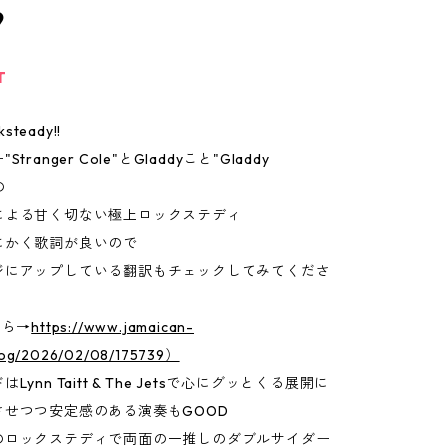
9
T
ksteady!!
tranger Cole"とGladdyこと"Gladdy
の
による甘く切ない極上ロックステディ
にかく歌詞が良いので
ジにアップしている翻訳もチェックしてみてくださ
ちら→
https://www.jamaican-
log/2026/02/08/175739）
Lynn Taitt & The Jetsで心にグッとくる展開に
させつつ安定感のある演奏もGOOD
のロックステディで両面の一推しのダブルサイダー