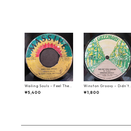
Wailing Souls - Feel The S
Winston Groovy – Didn’t 
pirit【7-21955】
ou Know【7-21811】
¥5,400
¥1,800