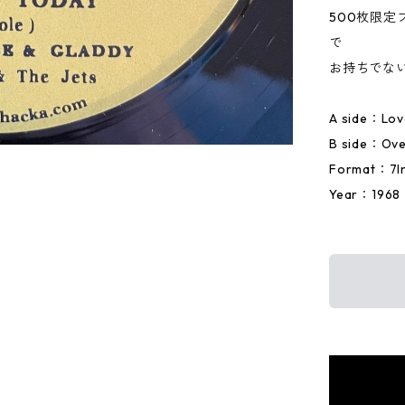
500枚限
で
お持ちでな
A side：Lov
B side：Ove
Format：7I
Year：1968