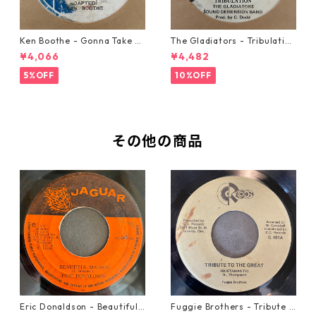
Ken Boothe - Gonna Take A
The Gladiators - Tribulation
Miracle【7-21362】
【7-21365】
¥4,066
¥4,482
5%OFF
10%OFF
その他の商品
Eric Donaldson - Beautiful
Fuggie Brothers - Tribute T