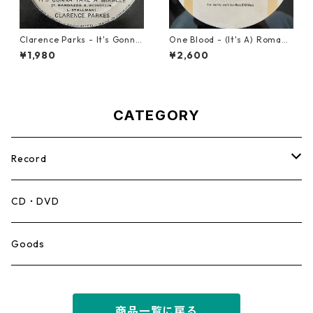
Clarence Parks - It's Gonna
One Blood - (It's A) Romanc
Take A Miracle【7-21096】
e【12-50054】
¥1,980
¥2,600
CATEGORY
Record
Mento,Calypso,Ballad
CD・DVD
Ska
Goods
Rocksteady
商品一覧に戻る