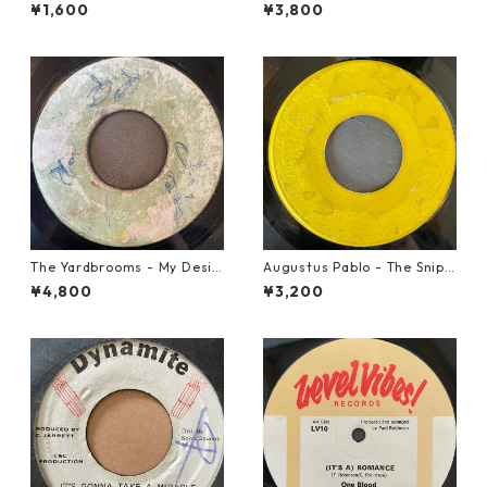
Maiden【7-21788】
o The Great【7-21765】
¥1,600
¥3,800
The Yardbrooms - My Desir
Augustus Pablo - The Snipe
e【7-21922】
r【7-21945】
¥4,800
¥3,200