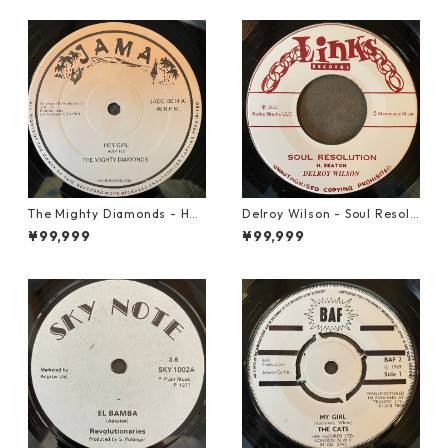
The Mighty Diamonds - Hey
Delroy Wilson - Soul Resolu
Girl【12-50053】
tion【7-21935】
¥99,999
¥99,999