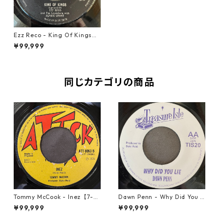
Ezz Reco - King Of Kings
【7-21944】
¥99,999
同じカテゴリの商品
Tommy McCook - Inez【7-21
Dawn Penn - Why Did You Li
840】
e【7-21938】
¥99,999
¥99,999