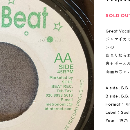
SOLD OU
Great Vocal
ジャマイカの
ンの
あまり知ら
裏もボーカ
両面めちゃい
A side : B.
B side : B.
Format：7I
Label：Soul
Year：1974