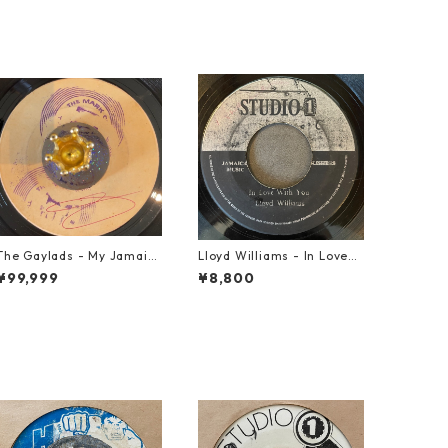
The Gaylads - My Jamaic
Lloyd Williams - In Love
an Girl【7-22009】
With You【7-21917】
¥99,999
¥8,800