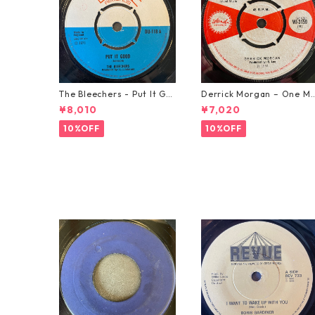
The Bleechers - Put It Go
Derrick Morgan – One M
od 【7-21637】
rning In May【7-21653】
¥8,010
¥7,020
10%OFF
10%OFF