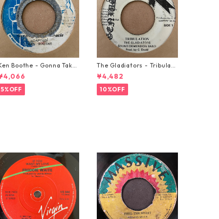
Ken Boothe - Gonna Take
The Gladiators - Tribulati
A Miracle【7-21362】
on【7-21365】
¥4,066
¥4,482
5%OFF
10%OFF