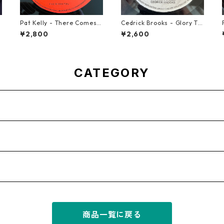
Pat Kelly - There Comes A
Cedrick Brooks - Glory To
Time【12-50057】
Sounds【7-21786】
¥2,800
¥2,600
CATEGORY
商品一覧に戻る