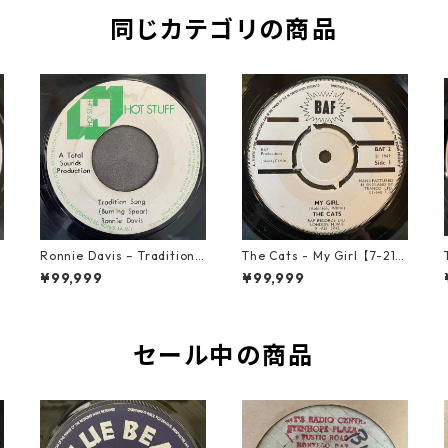
同じカテゴリの商品
b
Ronnie Davis – Tradition S
The Cats - My Girl【7-219
ong【7-22003】
06】
¥99,999
¥99,999
セール中の商品