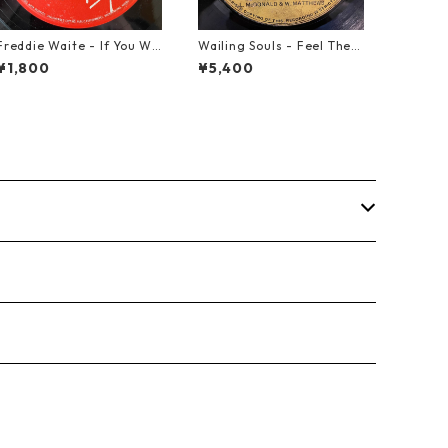
Freddie Waite - If You Wa
Wailing Souls - Feel The S
nt My Love【7-21943】
pirit【7-21955】
¥1,800
¥5,400