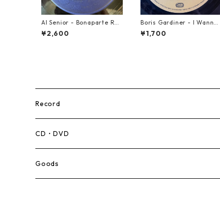
Al Senior - Bonaparte Ret
Boris Gardiner - I Wanna
reat【7-21861】
Wake Up With You【7-219
¥2,600
¥1,700
24】
Record
Mento,Calypso,Ballad
CD・DVD
Ska
Goods
Rocksteady