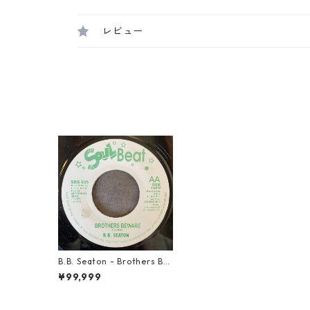
レビュー
B.B. Seaton - Brothers Be
ware【7-21947】
¥99,999