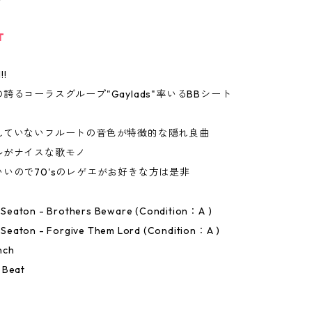
T
!!
誇るコーラスグループ"Gaylads"率いるBBシート
れていないフルートの音色が特徴的な隠れ良曲
ルがナイスな歌モノ
いので70'sのレゲエがお好きな方は是非
B. Seaton - Brothers Beware (Condition：A )
B. Seaton - Forgive Them Lord (Condition：A )
nch
 Beat