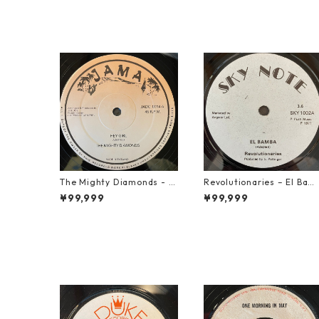
The Mighty Diamonds - H
Revolutionaries – El Bam
ey Girl【12-50053】
a【7-21855】
¥99,999
¥99,999