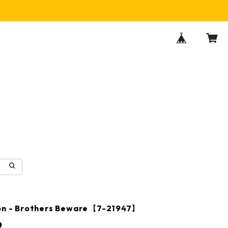
ton - Brothers Beware【7-21947】
9