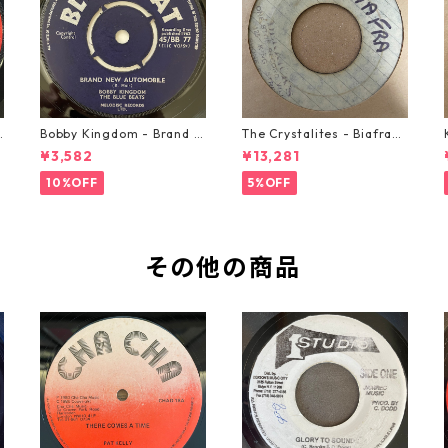
o
Bobby Kingdom - Brand N
The Crystalites - Biafra
ew Automobile【7-2088
【7-21293】
¥3,582
¥13,281
9】
10%OFF
5%OFF
その他の商品