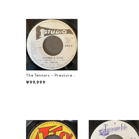
The Tennors – Pressure &
Slide【7-21952】
¥99,999