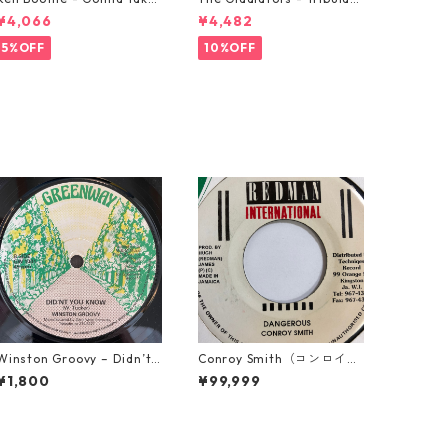
A Miracle【7-21362】
on【7-21365】
¥4,066
¥4,482
5%OFF
10%OFF
Winston Groovy – Didn’t Y
Conroy Smith（コンロイス
ou Know【7-21811】
ミス） - Dangerous【7'】
¥1,800
¥99,999