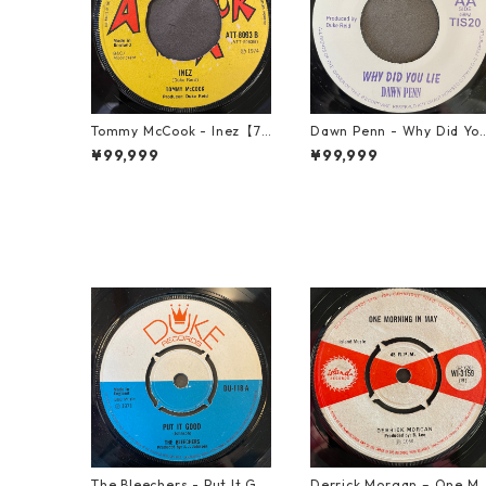
Tommy McCook - Inez【7-
Dawn Penn - Why Did Yo
21840】
Lie【7-21938】
¥99,999
¥99,999
The Bleechers - Put It Go
Derrick Morgan – One M