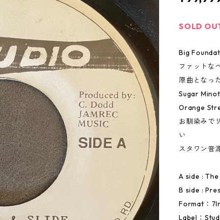
SOLD OU
Big Foundat
ファットな
原曲となっ
Sugar Mino
Orange S
お馴染みで
い
スタワン音
A side : Th
B side : Pr
Format：7I
Label：Stud