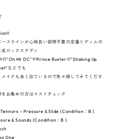
T
ion!!
ベースラインが心地良い説明不要の定番リディムの
た名ロックステディ
ttの"Oh Mr DC"やPrince Busterの"Shaking Up
treet"などでも
リメイクも多く出ているので色々探してみてくださ
源をお集めの方はマストチェック
e Tennors – Pressure & Slide (Condition：B )
essure & Sounds (Condition：B )
nch
io One