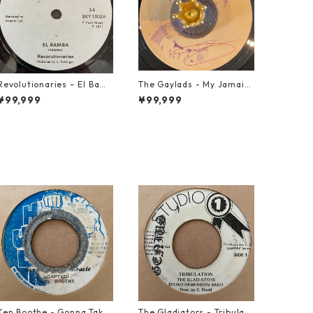
Revolutionaries – El Bamb
The Gaylads - My Jamaic
a【7-21855】
an Girl【7-22009】
¥99,999
¥99,999
Ken Boothe - Gonna Take
The Gladiators - Tribulati