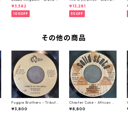
ew Automobile【7-2088
【7-21293】
¥3,582
¥13,281
9】
10%OFF
5%OFF
その他の商品
Fuggie Brothers - Tribute
Chester Coke - African Ra
To The Great【7-21765】
ce【7-21819】
¥3,800
¥8,800