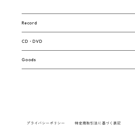
Record
Mento,Calypso,Ballad
CD・DVD
Ska
Goods
Rocksteady
Roots
Early Reggae/Skins
プライバシーポリシー
特定商取引法に基づく表記
Lovers