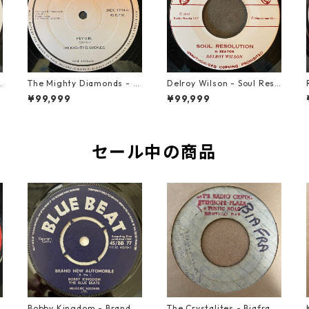
u
The Mighty Diamonds - H
Delroy Wilson - Soul Reso
ey Girl【12-50053】
lution【7-21935】
¥99,999
¥99,999
セール中の商品
o
Bobby Kingdom - Brand N
The Crystalites - Biafra