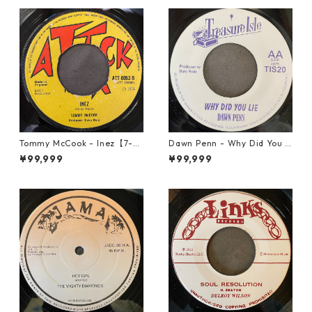
Tommy McCook - Inez【7-21
Dawn Penn - Why Did You Li
840】
e【7-21938】
¥99,999
¥99,999