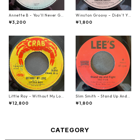
Annette B - You'll Never Ge
Winston Groovy – Didn’t Yo
t To Heaven【12-50058】
u Know【7-21811】
¥3,200
¥1,800
Little Roy - Without My Lov
Slim Smith - Stand Up And F
e【7-21990】
ight 【7-21832】
¥12,800
¥1,800
CATEGORY