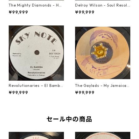
The Mighty Diamonds - Hey
Delroy Wilson - Soul Resolu
Girl【12-50053】
tion【7-21935】
¥99,999
¥99,999
Revolutionaries – El Bamba
The Gaylads - My Jamaican
【7-21855】
Girl【7-22009】
¥99,999
¥99,999
セール中の商品