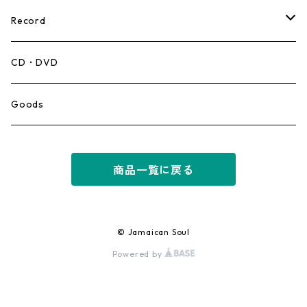
Record
Mento,Calypso,Ballad
CD・DVD
Ska
Goods
Rocksteady
商品一覧に戻る
Roots
Early Reggae/Skins
© Jamaican Soul
Powered by
Lovers