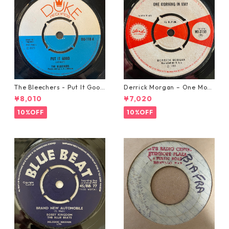
The Bleechers - Put It Good
Derrick Morgan – One Morn
【7-21637】
ing In May【7-21653】
¥8,010
¥7,020
10%OFF
10%OFF