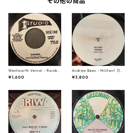
その他の商品
Wentworth Vernal - Rainbo
Andrew Bees ‎- Militant【12-
w【7-21940】
50066】
¥1,600
¥3,800