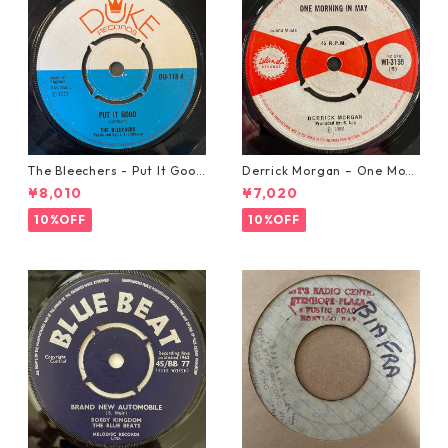
The Bleechers - Put It Good
Derrick Morgan – One Morn
【7-21637】
ing In May【7-21653】
¥8,010
¥7,020
10%OFF
10%OFF