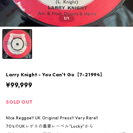
1
/1
Larry Knight - You Can't Go【7-21994】
¥99,999
SOLD OUT
NIce Reggae!! UK Original Press!! Very Rare!!
70'sのUKレゲエの重要レーベル"Lucky"から