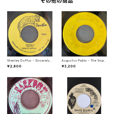
その他の商品
Shenley Duffus - Sincerely
Augustus Pablo - The Snipe
【7-22021】
r【7-21945】
¥2,800
¥3,200