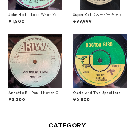
John Holt - Look What Yo
Super Cat（スーパーキャッ
u've Done【7-21817】
ト） - Don Dada【7inch】
¥1,800
¥99,999
Annette B - You'll Never Ge
Ossie And The Upsetters -
t To Heaven【12-50058】
True Love【7-22000】
¥3,200
¥6,800
CATEGORY