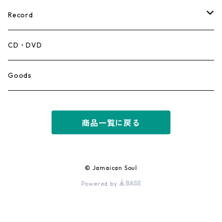
Record
Mento,Calypso,Ballad
CD・DVD
Ska
Goods
Rocksteady
商品一覧に戻る
Roots
Early Reggae/Skins
© Jamaican Soul
Powered by
Lovers