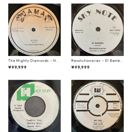
The Mighty Diamonds - Hey
Revolutionaries – El Bamba
Girl【12-50053】
【7-21855】
¥99,999
¥99,999