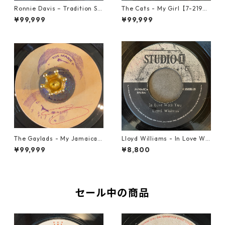
Ronnie Davis – Tradition So
The Cats - My Girl【7-2190
ng【7-22003】
6】
¥99,999
¥99,999
The Gaylads - My Jamaican
Lloyd Williams - In Love Wit
Girl【7-22009】
h You【7-21917】
¥99,999
¥8,800
セール中の商品