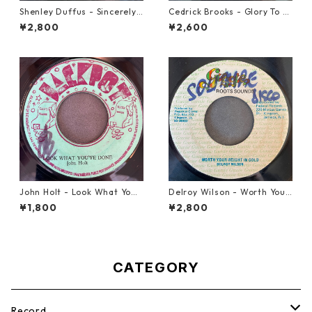
Shenley Duffus - Sincerely
Cedrick Brooks - Glory To S
【7-22021】
ounds【7-21786】
¥2,800
¥2,600
John Holt - Look What Yo
Delroy Wilson - Worth Your
u've Done【7-21817】
Weight In Gold【7-21965】
¥1,800
¥2,800
CATEGORY
Record