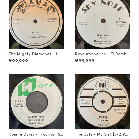
The Mighty Diamonds - Hey
Revolutionaries – El Bamba
Girl【12-50053】
【7-21855】
¥99,999
¥99,999
Ronnie Davis – Tradition So
The Cats - My Girl【7-2190
ng【7-22003】
6】