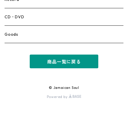
Mento,Calypso,Ballad
CD・DVD
Ska
Goods
Rocksteady
商品一覧に戻る
Roots
Early Reggae/Skins
© Jamaican Soul
Powered by
Lovers
Reggae