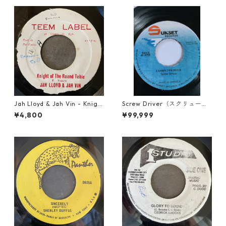
Jah Lloyd & Jah Vin - Knigh
Screw Driver（スクリュード
t Of The Round Table【7-21
ライバー） - Computer Rule
¥4,800
¥99,999
908】
【7'】