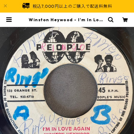
税込7,000円以上のご購入で配送料無料
Winston Heywood - I'm In Love
Again【7-21998】 | Jamaican S
oul