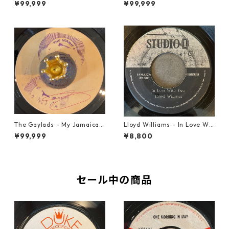
¥99,999
¥99,999
The Gaylads - My Jamaican
Lloyd Williams - In Love Wit
Girl【7-22009】
h You【7-21917】
¥99,999
¥8,800
セール中の商品