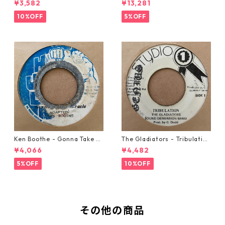
¥3,582
¥13,281
10%OFF
5%OFF
Ken Boothe - Gonna Take A
The Gladiators - Tribulation
Miracle【7-21362】
【7-21365】
¥4,066
¥4,482
5%OFF
10%OFF
その他の商品