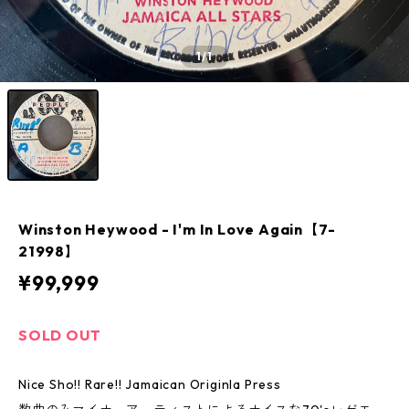
1
/1
Winston Heywood - I'm In Love Again【7-
21998】
¥99,999
SOLD OUT
Nice Sho!! Rare!! Jamaican Originla Press