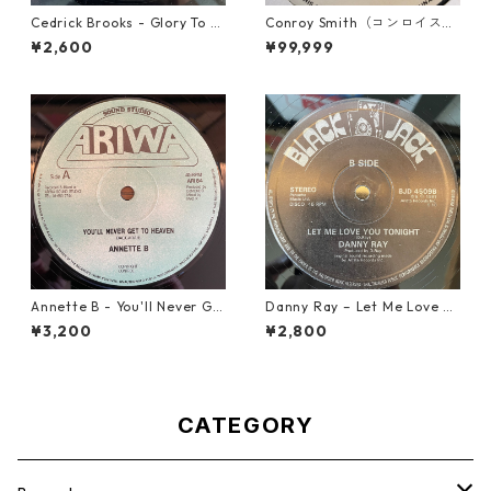
Cedrick Brooks - Glory To S
Conroy Smith（コンロイスミ
ounds【7-21786】
ス） - Dangerous【7'】
¥2,600
¥99,999
Annette B - You'll Never Ge
Danny Ray – Let Me Love Yo
t To Heaven【12-50058】
u Tonight【12-30001】
¥3,200
¥2,800
CATEGORY