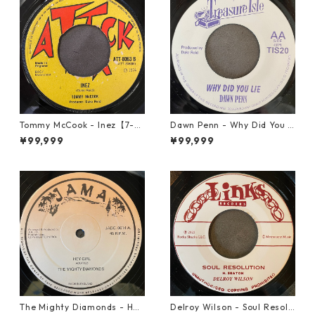
Tommy McCook - Inez【7-21
Dawn Penn - Why Did You Li
840】
e【7-21938】
¥99,999
¥99,999
The Mighty Diamonds - Hey
Delroy Wilson - Soul Resolu