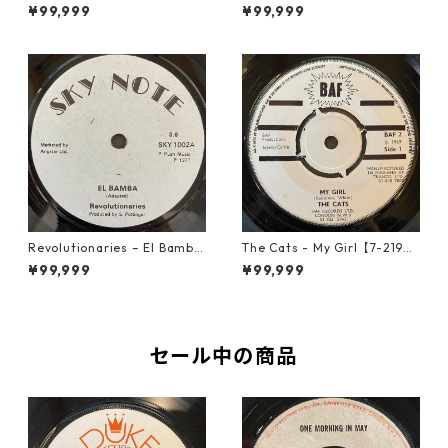
Girl【12-50053】
tion【7-21935】
¥99,999
¥99,999
Revolutionaries – El Bamba
The Cats - My Girl【7-2190
【7-21855】
6】
¥99,999
¥99,999
セール中の商品