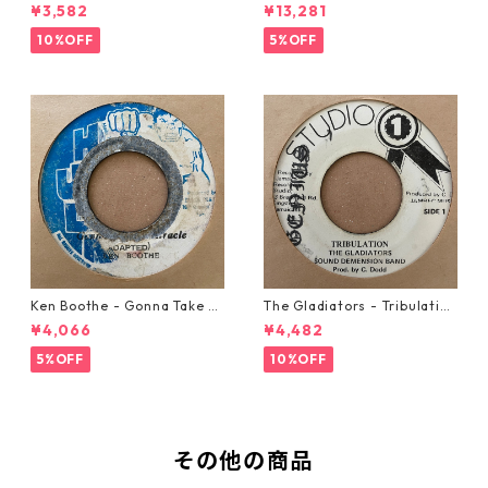
w Automobile【7-20889】
21293】
¥3,582
¥13,281
10%OFF
5%OFF
Ken Boothe - Gonna Take A
The Gladiators - Tribulation
Miracle【7-21362】
【7-21365】
¥4,066
¥4,482
5%OFF
10%OFF
その他の商品