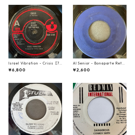
Israel Vibration - Crisis【7-
Al Senior - Bonaparte Retre
21895】
at【7-21861】
¥6,800
¥2,600