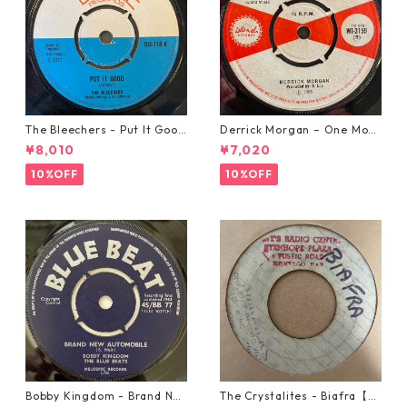
The Bleechers - Put It Good
Derrick Morgan – One Morn
【7-21637】
ing In May【7-21653】
¥8,010
¥7,020
10%OFF
10%OFF
Bobby Kingdom - Brand Ne
The Crystalites - Biafra【7-