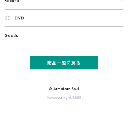
Record
Mento,Calypso,Ballad
CD・DVD
Ska
Goods
Rocksteady
商品一覧に戻る
Roots
Early Reggae/Skins
© Jamaican Soul
Powered by
Lovers
Reggae