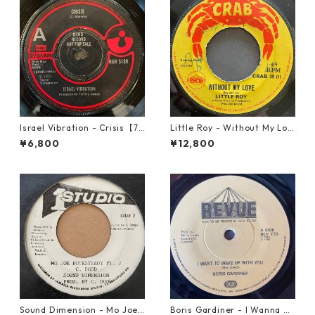
Israel Vibration - Crisis【7-
Little Roy - Without My Lov
21895】
e【7-21990】
¥6,800
¥12,800
Sound Dimension - Mo Joe
Boris Gardiner - I Wanna W