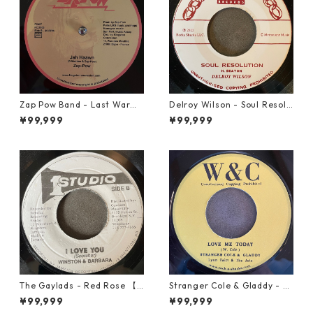
Zap Pow Band - Last War【1
Delroy Wilson - Soul Resolu
2-50056】
tion【7-21935】
¥99,999
¥99,999
The Gaylads - Red Rose 【7
Stranger Cole & Gladdy - Lo
-21853】
ve Me Today【7-21941】
¥99,999
¥99,999