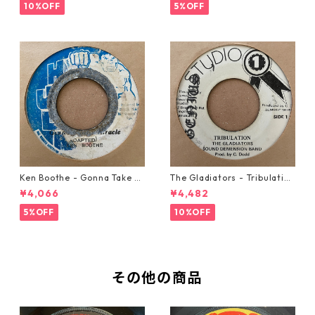
10%OFF
5%OFF
Ken Boothe - Gonna Take A
The Gladiators - Tribulation
Miracle【7-21362】
【7-21365】
¥4,066
¥4,482
5%OFF
10%OFF
その他の商品