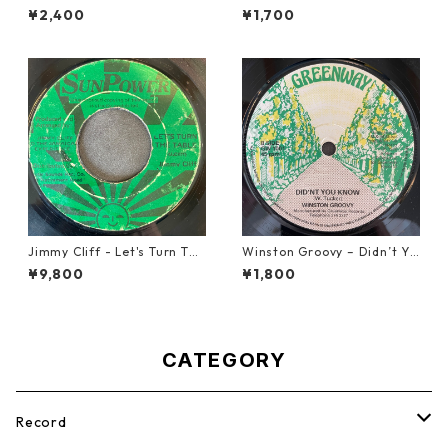
Rock Steady【7-21087】
ake Up With You【7-2192
¥2,400
¥1,700
4】
Jimmy Cliff - Let's Turn The
Winston Groovy – Didn’t Yo
Table【7-21999】
u Know【7-21811】
¥9,800
¥1,800
CATEGORY
Record