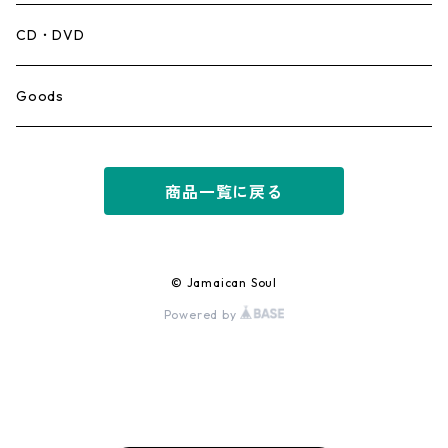
Mento,Calypso,Ballad
CD・DVD
Ska
Goods
Rocksteady
商品一覧に戻る
Roots
Early Reggae/Skins
© Jamaican Soul
Powered by
Lovers
Reggae