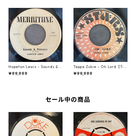
Hopeton Lewis ‎- Sounds & P
Tappa Zukie – Oh Lord【7-2
ressure【7-21932】
2006】
¥99,999
¥99,999
セール中の商品