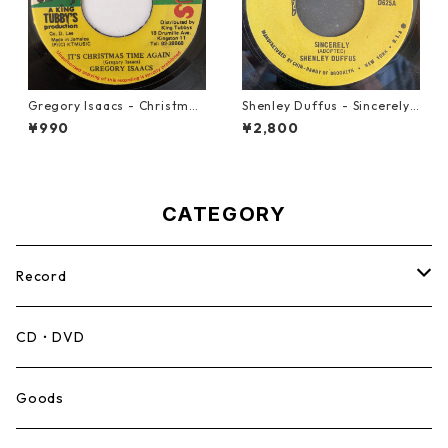
Gregory Isaacs - Christmas
Shenley Duffus - Sincerely
Time Once Again【7-2058
【7-22021】
¥990
¥2,800
9】
CATEGORY
Record
Mento,Calypso,Ballad
CD・DVD
Ska
Goods