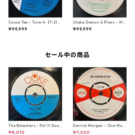
Cocoa Tea - Tune In【7-2187
Chaka Demus & Pliers – Mu
2】
rder She Wrote【7-21777】
¥99,999
¥99,999
セール中の商品
The Bleechers - Put It Good
Derrick Morgan – One Morn
【7-21637】
ing In May【7-21653】
¥8,010
¥7,020