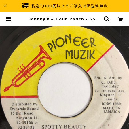
税込7,000円以上のご購入で配送料無料
Johnny P & Colin Roach - Spot
ty Beauty【7-20003】 | Jamaic
an Soul