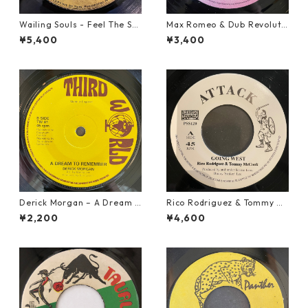
Wailing Souls - Feel The Spi
Max Romeo & Dub Revoluti
rit【7-21955】
onaries - Juks We A Juks【1
¥5,400
¥3,400
0-90000】
Derick Morgan – A Dream T
Rico Rodriguez & Tommy Mc
o Remember【7-21824】
Cook - Going West【7-2198
¥2,200
¥4,600
3】