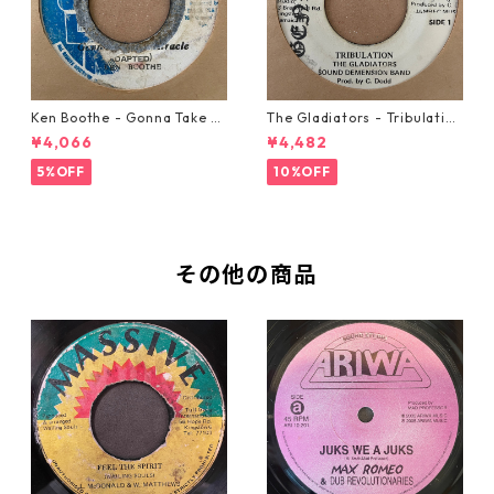
Ken Boothe - Gonna Take A
The Gladiators - Tribulation
Miracle【7-21362】
【7-21365】
¥4,066
¥4,482
5%OFF
10%OFF
その他の商品