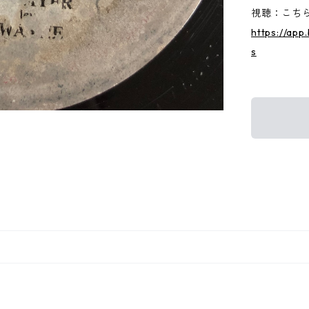
視聴：こちらか
https://ap
s