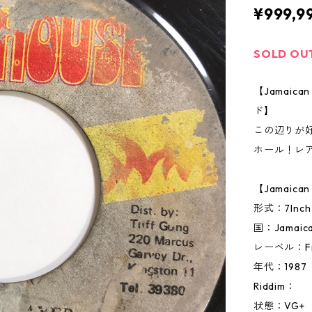
¥999,9
SOLD OU
【Jamai
ド】
この辺りが
ホール！レ
【Jamaic
形式：7In
国：Jamai
レーベル：Fi
年代：1987
Riddim：
状態：VG+