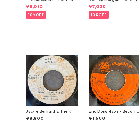
od 【7-21637】
rning In May【7-21653】
¥8,010
¥7,020
10%OFF
10%OFF
Jackie Bernard & The Kin
Eric Donaldson - Beautif
gstonians - Never Changi
l Maiden【7-21788】
¥8,800
¥1,600
ng Harmony【7-21948】