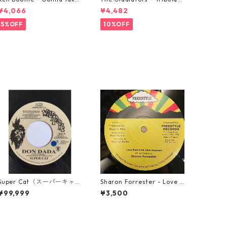
A Miracle【7-21362】
on【7-21365】
¥4,066
¥4,482
5%OFF
10%OFF
Super Cat（スーパーキャッ
Sharon Forrester - Love D
ト） - Don Dada【7inch】
on't Live Here Anymore
¥99,999
¥3,500
【12-50068】