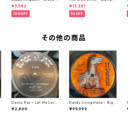
ew Automobile【7-2088
【7-21293】
¥3,582
¥13,281
9】
10%OFF
5%OFF
その他の商品
u
Danny Ray – Let Me Love
Dandy Livingstone – Righ
You Tonight【12-30001】
t On Brother【7-21946】
¥2,800
¥99,999