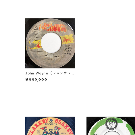
John Wayne（ジョンウェイ
ン） - Say A Prayer 【7-2
¥999,999
0018】