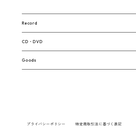
Record
Mento,Calypso,Ballad
CD・DVD
Ska
Goods
Rocksteady
Roots
Early Reggae/Skins
プライバシーポリシー
特定商取引法に基づく表記
Lovers