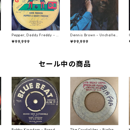
Pepper, Daddy Freddy - Ic
Dennis Brown - Unchallen
kie Fashion【12-50044】
ged【LP-70046】
¥99,999
¥99,999
セール中の商品
o
Bobby Kingdom - Brand N
The Crystalites - Biafra