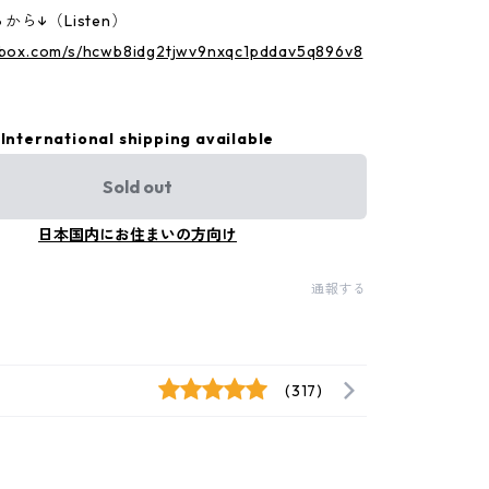
ら↓（Listen）
p.box.com/s/hcwb8idg2tjwv9nxqc1pddav5q896v8
International shipping available
Sold out
日本国内にお住まいの方向け
通報する
(317)