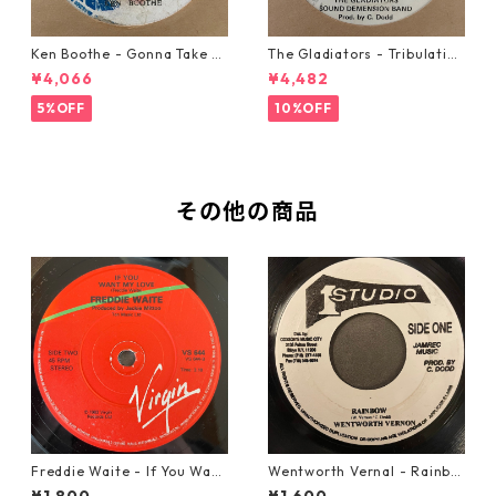
Ken Boothe - Gonna Take A
The Gladiators - Tribulation
Miracle【7-21362】
【7-21365】
¥4,066
¥4,482
5%OFF
10%OFF
その他の商品
Freddie Waite - If You Want
Wentworth Vernal - Rainbo
My Love【7-21943】
w【7-21940】