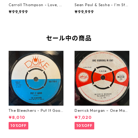
Carroll Thompson - Love, N
Sean Paul & Sasha - I'm Still
eed And Want You【12-2198
In Love With You Boy【7-218
¥99,999
¥99,999
3】
78】
セール中の商品
The Bleechers - Put It Good
Derrick Morgan – One Morn
【7-21637】
ing In May【7-21653】
¥8,010
¥7,020
10%OFF
10%OFF