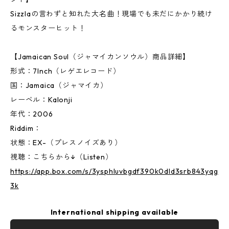
Sizzlaの言わずと知れた大名曲！現場でも未だにかかり続け
るモンスターヒット！
【Jamaican Soul（ジャマイカンソウル）商品詳細】
形式：7Inch（レゲエレコード）
国：Jamaica（ジャマイカ）
レーベル：Kalonji
年代：2006
Riddim：
状態：EX-（プレスノイズあり）
視聴：こちらから↓（Listen）
https://app.box.com/s/3ysphluvbgdf390k0dld3srb843yqg
3k
International shipping available