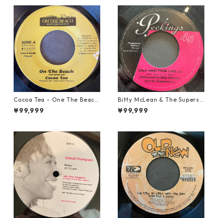
Cocoa Tea - One The Beach
Bitty McLean & The Superso
【7-21919】
nics - Walk Away From Love
¥99,999
¥99,999
【7-21989】