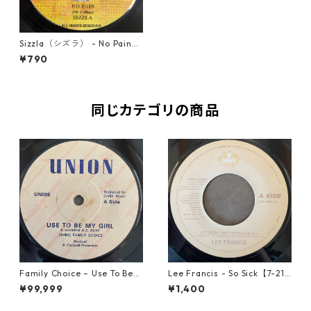
Sizzla（シズラ） - No Pain
【7-20035】
¥790
同じカテゴリの商品
Family Choice – Use To Be
Lee Francis - So Sick【7-219
My Girl【7-22004】
25】
¥99,999
¥1,400