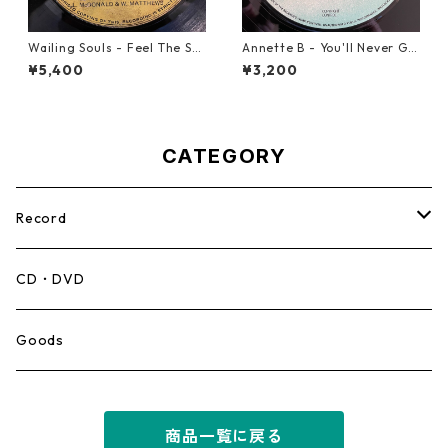
Wailing Souls - Feel The Spi
Annette B - You'll Never Ge
rit【7-21955】
t To Heaven【12-50058】
¥5,400
¥3,200
CATEGORY
Record
Mento,Calypso,Ballad
CD・DVD
Ska
Goods
Rocksteady
商品一覧に戻る