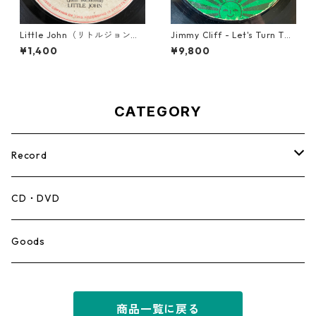
Little John（リトルジョン）
Jimmy Cliff - Let's Turn The
- That Girl 【7-20045】
Table【7-21999】
¥1,400
¥9,800
CATEGORY
Record
Mento,Calypso,Ballad
CD・DVD
Ska
Goods
Rocksteady
商品一覧に戻る