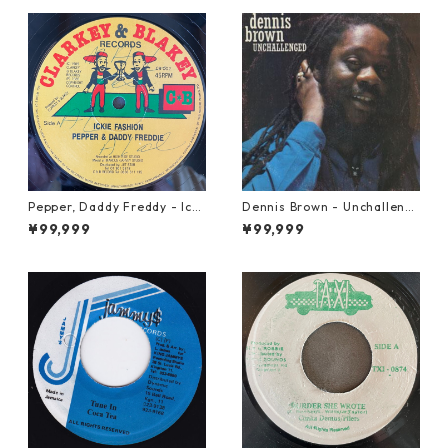
Pepper, Daddy Freddy - Icki
Dennis Brown - Unchalleng
e Fashion【12-50044】
ed【LP-70046】
¥99,999
¥99,999