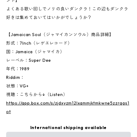
ンド】
よくある歌い回しでノリの良いダンクラ！この辺もダンクラ
好きは集めておいてはいかがでしょうか？
【Jamaican Soul（ジャマイカンソウル）商品詳細】
形式：7Inch（レゲエレコード）
国：Jamaica（ジャマイカ）
レーベル：Super Dee
年代：1989
Riddim：
状態：VG+
視聴：こちらから↓（Listen）
https://app.box.com/s/zjdxyzm12lxammjktmkwne5zzrqqs1
ot
International shipping available