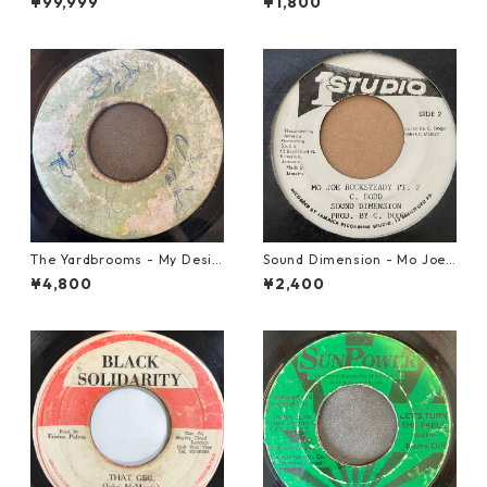
¥99,999
¥1,800
【7'】
The Yardbrooms - My Desir
Sound Dimension - Mo Joe
e【7-21922】
Rock Steady【7-21087】
¥4,800
¥2,400