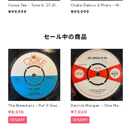
Cocoa Tea - Tune In【7-2187
Chaka Demus & Pliers – Mu
2】
rder She Wrote【7-21777】
¥99,999
¥99,999
セール中の商品
The Bleechers - Put It Good
Derrick Morgan – One Morn
【7-21637】
ing In May【7-21653】
¥8,010
¥7,020
10%OFF
10%OFF