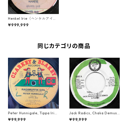
Henkel Irie（ヘンケルアイリ
ー） - Mampie【7-20049】
¥999,999
同じカテゴリの商品
Peter Hunnigale, Tippa Irie
Jack Radics, Chaka Demus
- Raggamuffin Girl【12-50
& Pliers - Twist And Shout
¥99,999
¥99,999
045】
【7-21830】