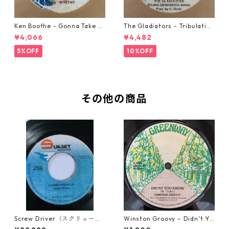
Ken Boothe - Gonna Take A
The Gladiators - Tribulation
Miracle【7-21362】
【7-21365】
¥4,066
¥4,482
5%OFF
10%OFF
その他の商品
Screw Driver（スクリュード
Winston Groovy – Didn’t Yo
ライバー） - Computer Rule
u Know【7-21811】