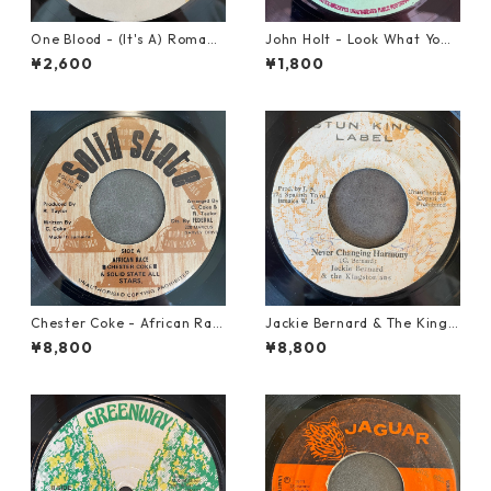
One Blood - (It's A) Romanc
John Holt - Look What Yo
e【12-50054】
u've Done【7-21817】
¥2,600
¥1,800
Chester Coke - African Rac
Jackie Bernard & The Kings
e【7-21819】
tonians - Never Changing H
¥8,800
¥8,800
armony【7-21948】