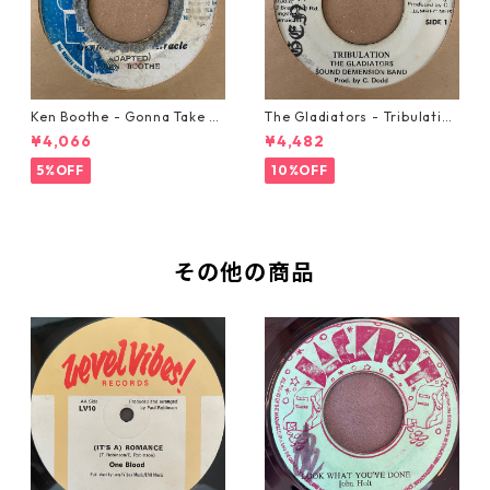
Ken Boothe - Gonna Take A
The Gladiators - Tribulation
Miracle【7-21362】
【7-21365】
¥4,066
¥4,482
5%OFF
10%OFF
その他の商品