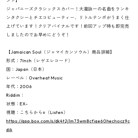
ンド】
ジャパニーズクラシックスカバー！大瀧詠一の名曲をランキ
ンタクシーとチエコビューティー、リトルテンポがうまく仕
上げています！クリアバイナルです！前回アップ時も即完売
しましたのでお早めにどうぞ！
【Jamaican Soul（ジャマイカンソウル）商品詳細】
形式：7Inch（レゲエレコード）
国：Japan（日本）
レーベル：Overheat Music
年代：2006
Riddim：
状態：EX-
視聴：こちらから↓（Listen）
https://app.box.com/s/dk4t2j1m73wm8cfiae60hechocz9c
dik