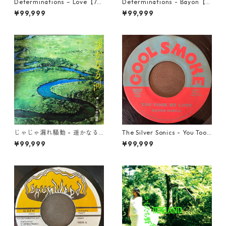
Determinations – Love【7-2
Determinations - Bayon【7-
1918】
21865】
¥99,999
¥99,999
じゃじゃ漏れ騒動 - 遥かなる
The Silver Sonics - You Took
河【7-22014】
My Love【7-21910】
¥99,999
¥99,999