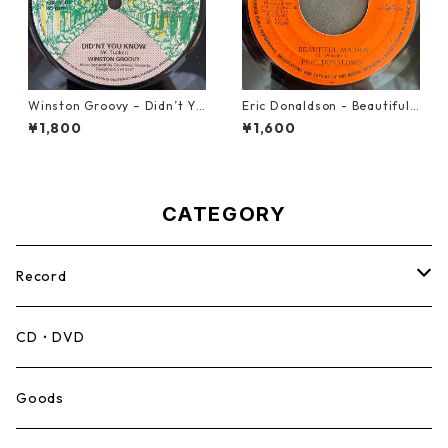
Winston Groovy – Didn’t Yo
Eric Donaldson - Beautiful
u Know【7-21811】
Maiden【7-21788】
¥1,800
¥1,600
CATEGORY
Record
Mento,Calypso,Ballad
CD・DVD
Ska
Goods