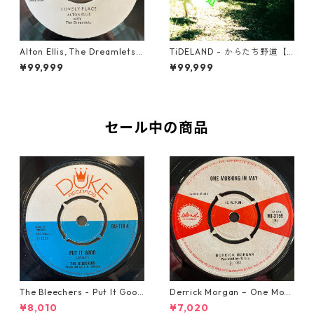
Alton Ellis, The Dreamlets -
TiDELAND - からたち野道【7
Lovely Place【7-21812】
-21953】
¥99,999
¥99,999
セール中の商品
The Bleechers - Put It Good
Derrick Morgan – One Morn
【7-21637】
ing In May【7-21653】
¥8,010
¥7,020