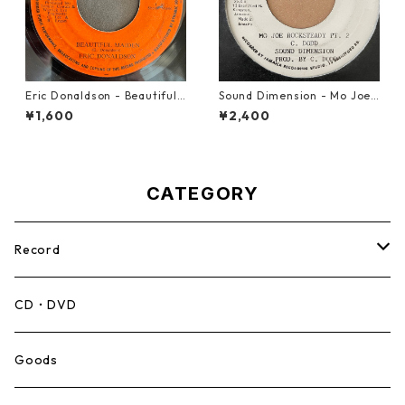
Eric Donaldson - Beautiful
Sound Dimension - Mo Joe
Maiden【7-21788】
Rock Steady【7-21087】
¥1,600
¥2,400
CATEGORY
Record
Mento,Calypso,Ballad
CD・DVD
Ska
Goods