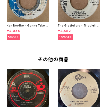
Ken Boothe - Gonna Take A
The Gladiators - Tribulation
Miracle【7-21362】
【7-21365】
¥4,066
¥4,482
5%OFF
10%OFF
その他の商品