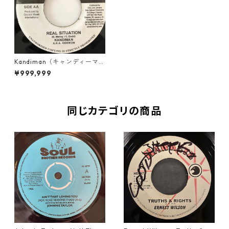
Kandiman（キャンディーマ
ン） - Real Situation【7-20
¥999,999
067】
同じカテゴリの商品