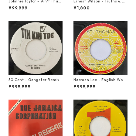
Johnnie Taylor – Ain't That
Ernest Wilson - Truths & Ri
Loving You【7-21684】
ghts【7-21652】
¥99,999
¥1,800
50 Cent - Gangster Remix
Naaman Lee - English Wom
【7-20928】
an【7-20855】
¥999,999
¥999,999