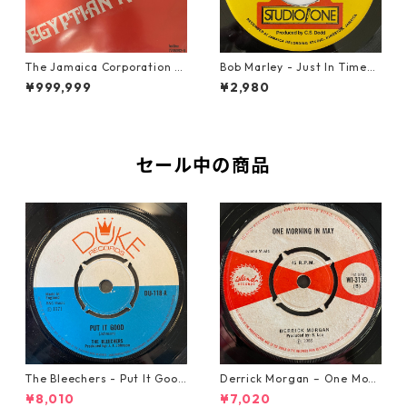
The Jamaica Corporation -
Bob Marley - Just In Time
Egyptian Reggae【7-2080
【7-20778】
¥999,999
¥2,980
4】
セール中の商品
The Bleechers - Put It Good
Derrick Morgan – One Morn
【7-21637】
ing In May【7-21653】
¥8,010
¥7,020