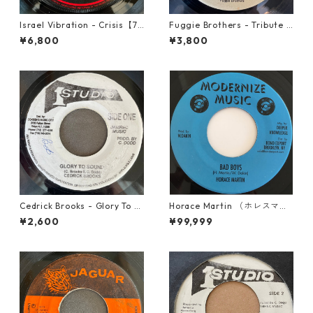
Israel Vibration - Crisis【7-
Fuggie Brothers - Tribute T
21895】
o The Great【7-21765】
¥6,800
¥3,800
Cedrick Brooks - Glory To S
Horace Martin （ホレスマー
ounds【7-21786】
ティン） - Bad Boys【7'】
¥2,600
¥99,999