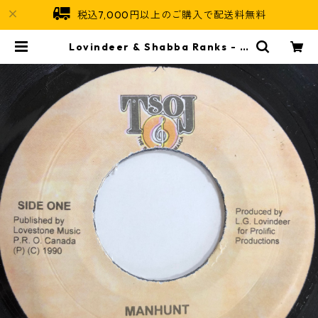
税込7,000円以上のご購入で配送料無料
Lovindeer & Shabba Ranks - M
anhunt【7-20084】 | Jamaica
n Soul