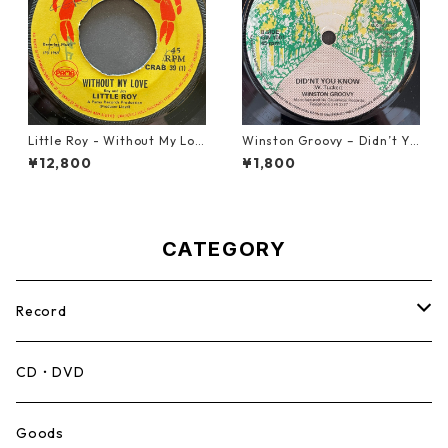
Little Roy - Without My Lov
Winston Groovy – Didn’t Yo
e【7-21990】
u Know【7-21811】
¥12,800
¥1,800
CATEGORY
Record
Mento,Calypso,Ballad
CD・DVD
Ska
Goods