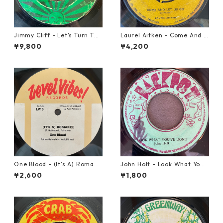
Jimmy Cliff - Let's Turn The
Laurel Aitken - Come And L
Table【7-21999】
et Us Go【7-21779】
¥9,800
¥4,200
One Blood - (It's A) Romanc
John Holt - Look What Yo
e【12-50054】
u've Done【7-21817】
¥2,600
¥1,800