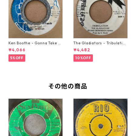
Ken Boothe - Gonna Take A
The Gladiators - Tribulation
Miracle【7-21362】
【7-21365】
¥4,066
¥4,482
5%OFF
10%OFF
その他の商品