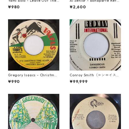
Yami Bolo - Leave Out The
Al Senior - Bonaparte Retre
Badness 【7-10916】
at【7-21861】
¥980
¥2,600
Gregory Isaacs - Christmas
Conroy Smith（コンロイスミ
Time Once Again【7-2058
ス） - Dangerous【7'】
¥990
¥99,999
9】