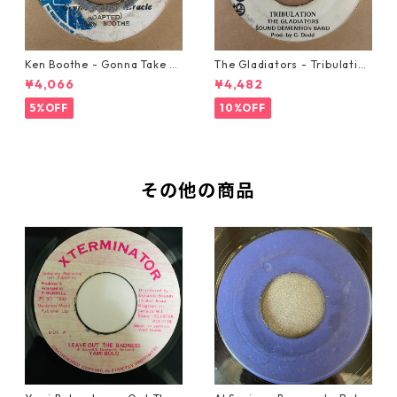
Ken Boothe - Gonna Take A
The Gladiators - Tribulation
Miracle【7-21362】
【7-21365】
¥4,066
¥4,482
5%OFF
10%OFF
その他の商品