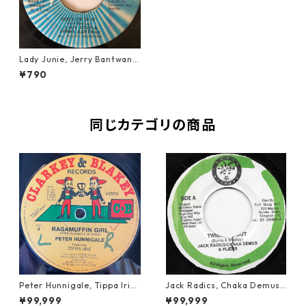
Lady Junie, Jerry Bantwan ‎–
Stiff Up In It【7-20122】
¥790
同じカテゴリの商品
Peter Hunnigale, Tippa Irie
Jack Radics, Chaka Demus
- Raggamuffin Girl【12-50
& Pliers - Twist And Shout
¥99,999
¥99,999
045】
【7-21830】