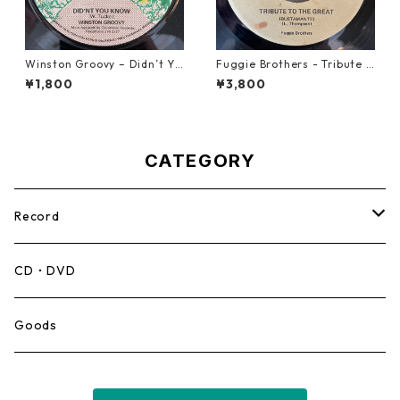
Winston Groovy – Didn’t Yo
Fuggie Brothers - Tribute T
u Know【7-21811】
o The Great【7-21765】
¥1,800
¥3,800
CATEGORY
Record
Mento,Calypso,Ballad
CD・DVD
Ska
Goods
Rocksteady