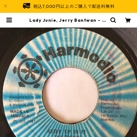
税込7,000円以上のご購入で配送料無料
Lady Junie, Jerry Bantwan ‎– St
iff Up In It【7-20122】 | Jamai
can Soul