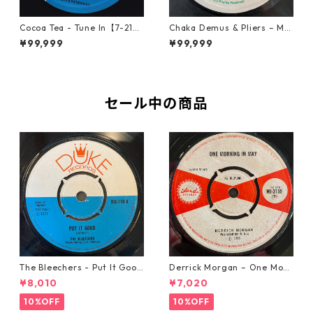
Cocoa Tea - Tune In【7-2187
Chaka Demus & Pliers – Mu
2】
rder She Wrote【7-21777】
¥99,999
¥99,999
セール中の商品
The Bleechers - Put It Good
Derrick Morgan – One Morn
【7-21637】
ing In May【7-21653】
¥8,010
¥7,020
10%OFF
10%OFF