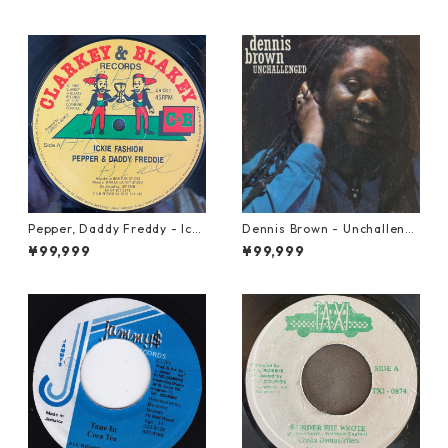
Pepper, Daddy Freddy - Icki
Dennis Brown - Unchalleng
e Fashion【12-50044】
ed【LP-70046】
¥99,999
¥99,999