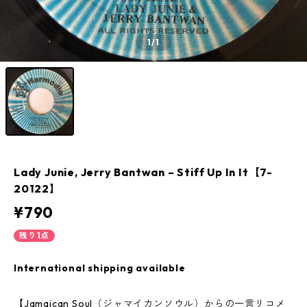
1
/1
Lady Junie, Jerry Bantwan ‎– Stiff Up In It【7-
20122】
¥790
残り1点
International shipping available
【Jamaican Soul（ジャマイカンソウル）からの一言リコメ