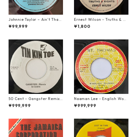
Johnnie Taylor – Ain't That
Ernest Wilson - Truths & Ri
Loving You【7-21684】
ghts【7-21652】
¥99,999
¥1,800
50 Cent - Gangster Remix
Naaman Lee - English Wom
【7-20928】
an【7-20855】
¥999,999
¥999,999