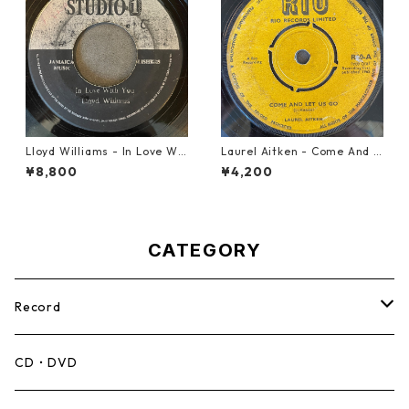
Lloyd Williams - In Love Wit
Laurel Aitken - Come And L
h You【7-21917】
et Us Go【7-21779】
¥8,800
¥4,200
CATEGORY
Record
Mento,Calypso,Ballad
CD・DVD