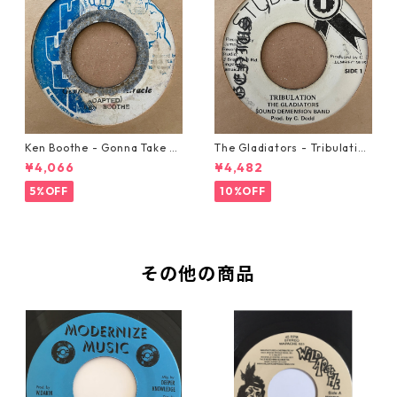
Ken Boothe - Gonna Take A
The Gladiators - Tribulation
Miracle【7-21362】
【7-21365】
¥4,066
¥4,482
5%OFF
10%OFF
その他の商品