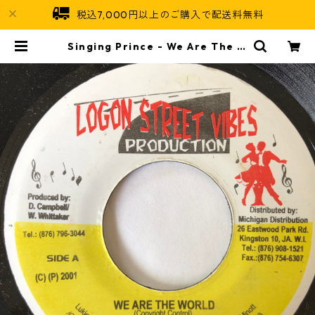
税込7,000円以上のご購入で配送料無料
Singing Prince - We Are The W
orld【7-20123】 | Jamaican So
ul