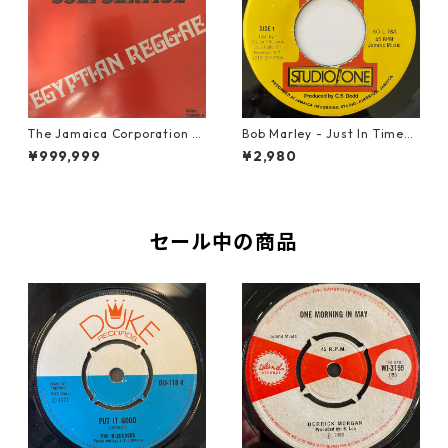
The Jamaica Corporation -
Bob Marley - Just In Time
Egyptian Reggae【7-2080
【7-20778】
¥999,999
¥2,980
4】
セール中の商品