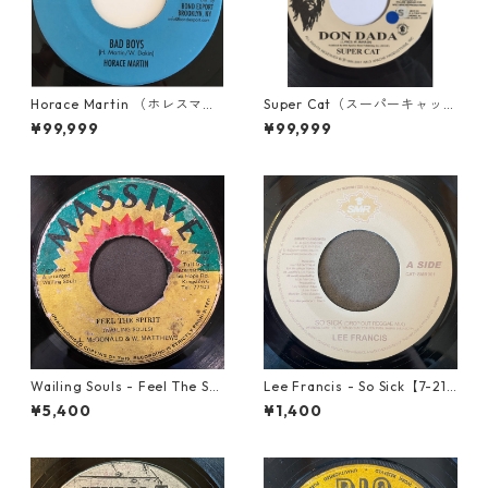
Horace Martin （ホレスマー
Super Cat（スーパーキャッ
ティン） - Bad Boys【7'】
ト） - Don Dada【7inch】
¥99,999
¥99,999
Wailing Souls - Feel The Spi
Lee Francis - So Sick【7-219
rit【7-21955】
25】
¥5,400
¥1,400