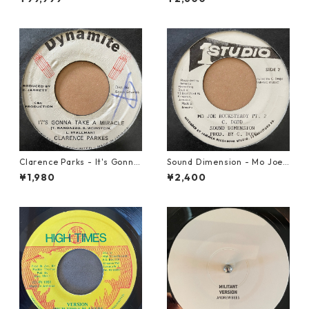
Clarence Parks - It's Gonna
Sound Dimension - Mo Joe
Take A Miracle【7-21096】
Rock Steady【7-21087】
¥1,980
¥2,400