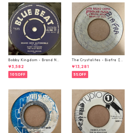
Bobby Kingdom - Brand Ne
The Crystalites - Biafra【7-
w Automobile【7-20889】
21293】
¥3,582
¥13,281
10%OFF
5%OFF