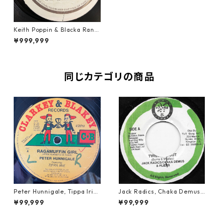
Keith Poppin & Blacka Rank
s - God Is Standing By【7-2
¥999,999
0126】
同じカテゴリの商品
Peter Hunnigale, Tippa Irie
Jack Radics, Chaka Demus
- Raggamuffin Girl【12-50
& Pliers - Twist And Shout
¥99,999
¥99,999
045】
【7-21830】