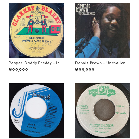
Pepper, Daddy Freddy - Icki
Dennis Brown - Unchalleng
e Fashion【12-50044】
ed【LP-70046】
¥99,999
¥99,999