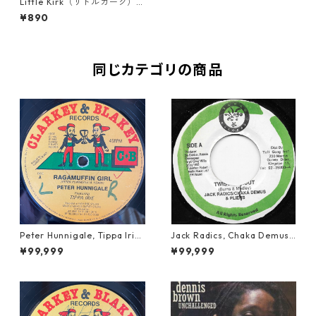
Little Kirk（リトルカーク） ‎–
Still In Love【7-20135】
¥890
同じカテゴリの商品
Peter Hunnigale, Tippa Irie
Jack Radics, Chaka Demus
- Raggamuffin Girl【12-50
& Pliers - Twist And Shout
¥99,999
¥99,999
045】
【7-21830】