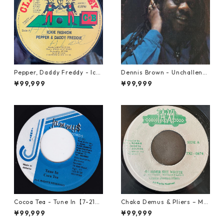
Pepper, Daddy Freddy - Icki
Dennis Brown - Unchalleng
e Fashion【12-50044】
ed【LP-70046】
¥99,999
¥99,999
Cocoa Tea - Tune In【7-2187
Chaka Demus & Pliers – Mu
2】
rder She Wrote【7-21777】
¥99,999
¥99,999