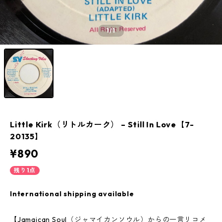
1
/1
Little Kirk（リトルカーク） ‎– Still In Love【7-
20135】
¥890
残り1点
International shipping available
【Jamaican Soul（ジャマイカンソウル）からの一言リコメ