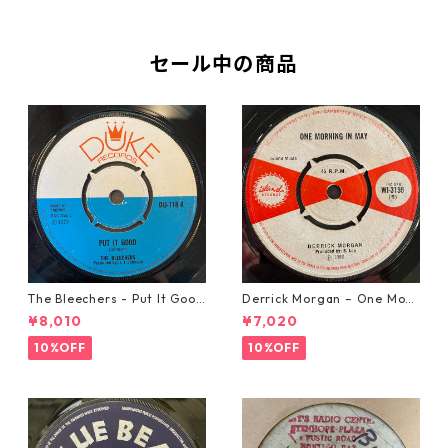
セール中の商品
The Bleechers - Put It Good
Derrick Morgan – One Morn
【7-21637】
ing In May【7-21653】
¥8,010
¥7,020
10%OFF
10%OFF