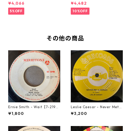
Miracle【7-21362】
【7-21365】
¥4,066
¥4,482
5%OFF
10%OFF
その他の商品
Ernie Smith - Wait【7-2196
Leslie Caesar - Never Met A
0】
Woman【12-50067】
¥1,800
¥3,200