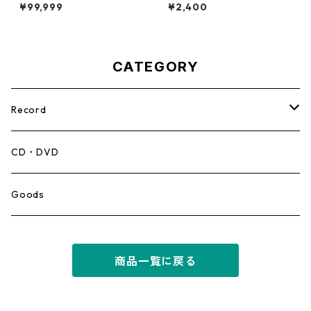
On Brother【7-21946】
Rock Steady【7-21087】
¥99,999
¥2,400
CATEGORY
Record
Mento,Calypso,Ballad
CD・DVD
Ska
Goods
Rocksteady
商品一覧に戻る
Roots