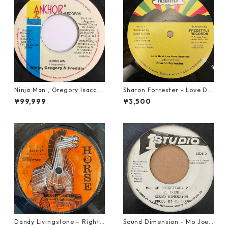
Ninja Man , Gregory Isaccs
Sharon Forrester - Love Do
& Freddie Mcgregor - John
n't Live Here Anymore【12-
¥99,999
¥3,500
Low【7-20010】
50068】
Dandy Livingstone – Right
Sound Dimension - Mo Joe