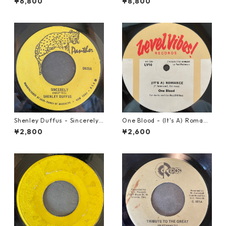
¥6,800
¥8,800
Shenley Duffus - Sincerely
One Blood - (It's A) Romanc
【7-22021】
e【12-50054】
¥2,800
¥2,600