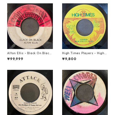
Alton Ellis - Black On Black
High Times Players - High T
【7-21982】
imes Theme【7-21926】
¥99,999
¥9,800