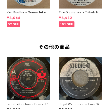
Ken Boothe - Gonna Take A
The Gladiators - Tribulation
Miracle【7-21362】
【7-21365】
¥4,066
¥4,482
5%OFF
10%OFF
その他の商品
Israel Vibration - Crisis【7-
Lloyd Williams - In Love Wit
21895】
h You【7-21917】