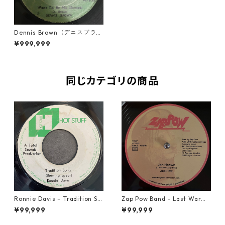
Dennis Brown（デニスブラウ
ン） - Want To Be No Gener
¥999,999
al【7-10763】
同じカテゴリの商品
Ronnie Davis – Tradition So
Zap Pow Band - Last War【1
ng【7-22003】
2-50056】
¥99,999
¥99,999