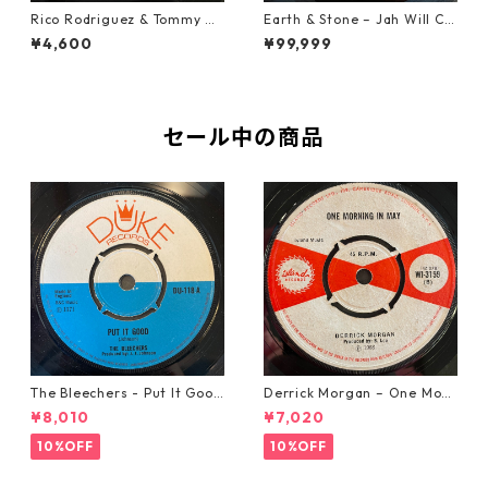
Rico Rodriguez & Tommy Mc
Earth & Stone – Jah Will Cu
Cook - Going West【7-2198
t You Down【7-21914】
¥4,600
¥99,999
3】
セール中の商品
The Bleechers - Put It Good
Derrick Morgan – One Morn
【7-21637】
ing In May【7-21653】
¥8,010
¥7,020
10%OFF
10%OFF