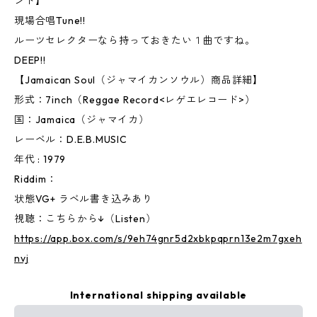
ンド】
現場合唱Tune!!
ルーツセレクターなら持っておきたい１曲ですね。
DEEP!!
【Jamaican Soul（ジャマイカンソウル）商品詳細】
形式：7inch（Reggae Record<レゲエレコード>）
国：Jamaica（ジャマイカ）
レーベル：D.E.B.MUSIC
年代 : 1979
Riddim：
状態VG+ ラベル書き込みあり
視聴：こちらから↓（Listen）
https://app.box.com/s/9eh74gnr5d2xbkpqprn13e2m7gxeh
nvj
International shipping available