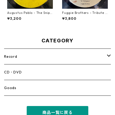
Augustus Pablo - The Snipe
Fuggie Brothers - Tribute T
r【7-21945】
o The Great【7-21765】
¥3,200
¥3,800
CATEGORY
Record
Mento,Calypso,Ballad
CD・DVD
Ska
Goods
Rocksteady
商品一覧に戻る