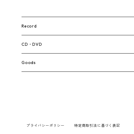
Record
Mento,Calypso,Ballad
CD・DVD
Ska
Goods
Rocksteady
Roots
Early Reggae/Skins
プライバシーポリシー
特定商取引法に基づく表記