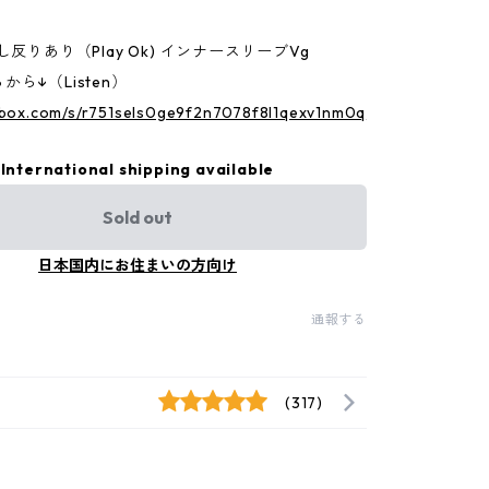
し反りあり（Play Ok) インナースリーブVg
ら↓（Listen）
p.box.com/s/r751sels0ge9f2n7078f8l1qexv1nm0q
International shipping available
Sold out
日本国内にお住まいの方向け
通報する
(317)