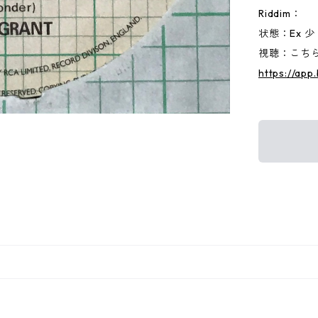
Riddim：
状態：Ex 少
視聴：こちらか
https://ap