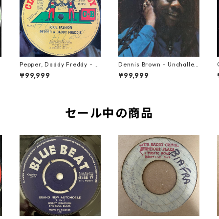
Pepper, Daddy Freddy - Ic
Dennis Brown - Unchallen
kie Fashion【12-50044】
ged【LP-70046】
¥99,999
¥99,999
セール中の商品