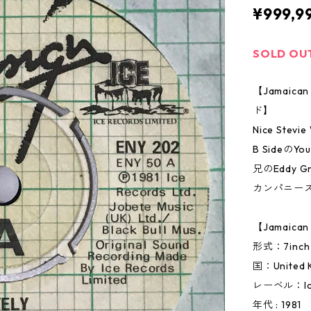
¥999,9
SOLD OU
【Jamai
ド】
Nice Stevie
B SideのYo
兄のEddy Gra
カンパニー
【Jamaic
形式：7inc
国：United 
レーベル：Ice
年代 : 1981