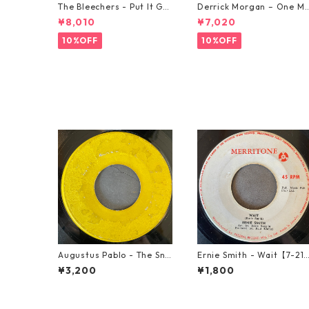
The Bleechers - Put It Go
Derrick Morgan – One M
od 【7-21637】
rning In May【7-21653】
¥8,010
¥7,020
10%OFF
10%OFF
Augustus Pablo - The Sni
Ernie Smith - Wait【7-21
per【7-21945】
60】
¥3,200
¥1,800