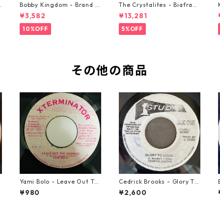
o
Bobby Kingdom - Brand N
The Crystalites - Biafra
ew Automobile【7-2088
【7-21293】
¥3,582
¥13,281
9】
10%OFF
5%OFF
その他の商品
9
Yami Bolo - Leave Out Th
Cedrick Brooks - Glory To
e Badness 【7-10916】
Sounds【7-21786】
¥980
¥2,600