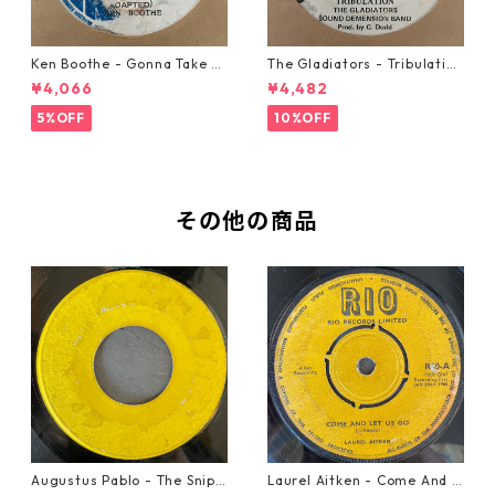
Ken Boothe - Gonna Take A
The Gladiators - Tribulation
Miracle【7-21362】
【7-21365】
¥4,066
¥4,482
5%OFF
10%OFF
その他の商品
Augustus Pablo - The Snipe
Laurel Aitken - Come And L