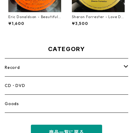
Eric Donaldson - Beautiful
Sharon Forrester - Love Do
Maiden【7-21788】
n't Live Here Anymore【12-
¥1,600
¥3,500
50068】
CATEGORY
Record
Mento,Calypso,Ballad
CD・DVD
Ska
Goods
Rocksteady
商品一覧に戻る