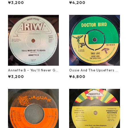
r【7-21945】
et Us Go【7-21779】
¥3,200
¥4,200
Annette B - You'll Never Ge
Ossie And The Upsetters -
t To Heaven【12-50058】
True Love【7-22000】
¥3,200
¥6,800