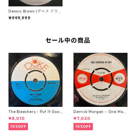
Dennis Brown (デニス ブラウ
ン) - Natural Mystic【7-107
¥999,999
66】
セール中の商品
The Bleechers - Put It Good
Derrick Morgan – One Morn
【7-21637】
ing In May【7-21653】
¥8,010
¥7,020
10%OFF
10%OFF