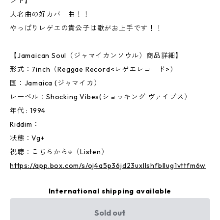
ンド】
大名曲の好カバー曲！！
やっぱりレゲエの貴公子は歌がお上手です！！
【Jamaican Soul（ジャマイカンソウル）商品詳細】
形式：7inch（Reggae Record<レゲエレコード>）
国：Jamaica (ジャマイカ）
レーベル：Shocking Vibes(ショッキング ヴァイブス）
年代 : 1994
Riddim：
状態：Vg+
視聴：こちらから↓（Listen）
https://app.box.com/s/oj4a5p36jd23uxllshfbllug1vttfm6w
International shipping available
Sold out