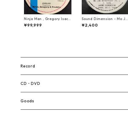
Ninja Man , Gregory Isacc
Sound Dimension - Mo Jo
s & Freddie Mcgregor - J
e Rock Steady【7-21087
¥99,999
¥2,400
ohn Low【7-20010】
Record
Mento,Calypso,Ballad
CD・DVD
Ska
Goods
Rocksteady