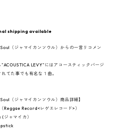
nal shipping available
can Soul（ジャマイカンソウル）からの一言リコメン
"ACOUSTICA LEVY"にはアコースティックバージ
されてた事でも有名な１曲。
an Soul（ジャマイカンソウル）商品詳細】
h（Reggae Record<レゲエレコード>）
ca (ジャマイカ）
stick