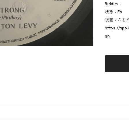
Riddim：
状態：Ex
視聴：こちらか
https://ap
gh