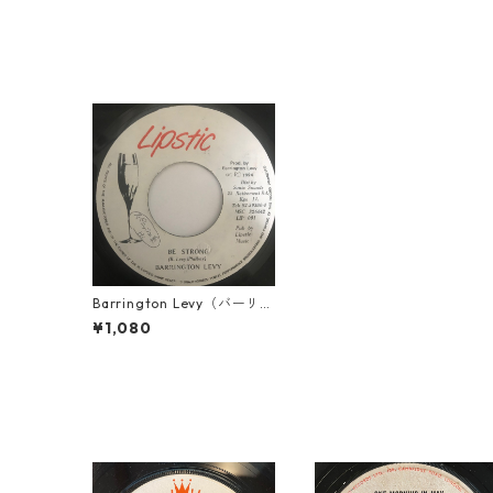
Barrington Levy（バーリン
トンリビィ） - Be Storong
¥1,080
【7-10769】