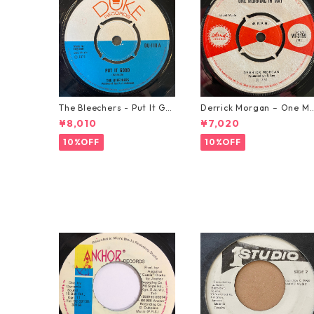
The Bleechers - Put It Go
Derrick Morgan – One M
od 【7-21637】
rning In May【7-21653】
¥8,010
¥7,020
10%OFF
10%OFF