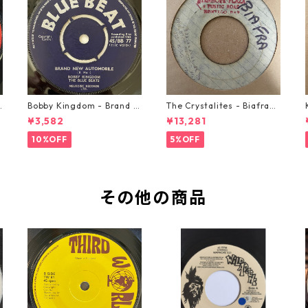
o
Bobby Kingdom - Brand N
The Crystalites - Biafra
ew Automobile【7-2088
【7-21293】
¥3,582
¥13,281
9】
10%OFF
5%OFF
その他の商品