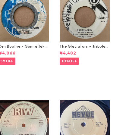
Ken Boothe - Gonna Take
The Gladiators - Tribulati
A Miracle【7-21362】
on【7-21365】
¥4,066
¥4,482
5%OFF
10%OFF