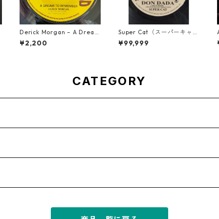
Derick Morgan – A Dream
Super Cat（スーパーキャッ
】
To Remember【7-21824】
ト） - Don Dada【7inch】
¥2,200
¥99,999
CATEGORY