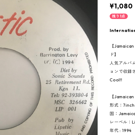
¥1,080
残り1点
Internatio
【Jamai
ド】
人気アルバム
ョンで収録
Cool!!
【Jamaic
形式：7inc
国：Jamai
レーベル：Lip
年代 : 1994