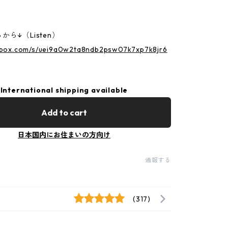
ら↓（Listen）
p.box.com/s/uei9a0w2ta8ndb2psw07k7xp7k8jr6
International shipping available
Add to cart
日本国内にお住まいの方向け
通報する
(317)