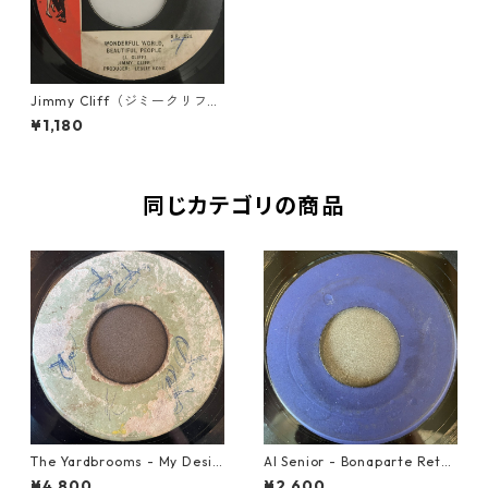
Jimmy Cliff（ジミークリフ）
- Wonderful World Beautifu
¥1,180
l People【7-10772】
同じカテゴリの商品
The Yardbrooms - My Desir
Al Senior - Bonaparte Retre
e【7-21922】
at【7-21861】
¥4,800
¥2,600