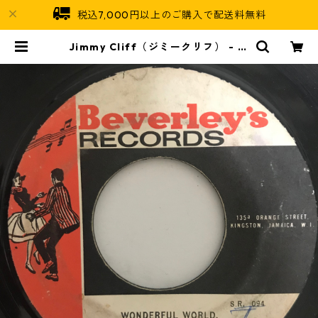
税込7,000円以上のご購入で配送料無料
Jimmy Cliff（ジミークリフ） - W
onderful World Beautiful Peo
ple【7-10772】 | Jamaican Sou
l