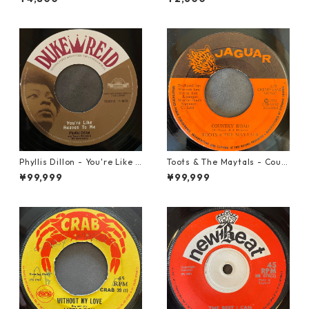
Phyllis Dillon - You're Like H
Toots & The Maytals - Coun
eaven To Me【7-21913】
try Road【7-21951】
¥99,999
¥99,999