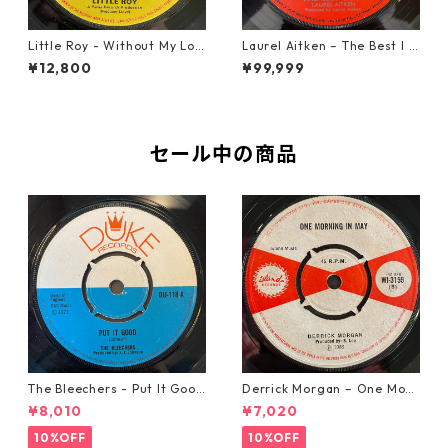
Little Roy - Without My Lov
Laurel Aitken ‎– The Best I C
e【7-21990】
an【7-22012】
¥12,800
¥99,999
セール中の商品
The Bleechers - Put It Good
Derrick Morgan – One Morn
【7-21637】
ing In May【7-21653】
¥8,010
¥7,020
10%OFF
10%OFF