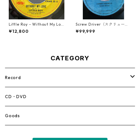
Little Roy - Without My Lov
Screw Driver（スクリュード
e【7-21990】
ライバー） - Computer Rule
¥12,800
¥99,999
【7'】
CATEGORY
Record
Mento,Calypso,Ballad
CD・DVD
Ska
Goods
Rocksteady