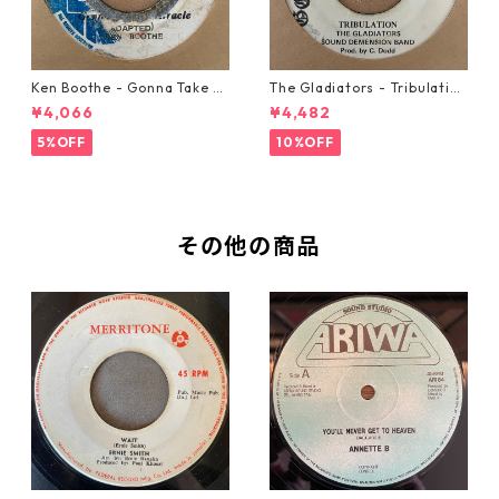
Ken Boothe - Gonna Take A
The Gladiators - Tribulation
Miracle【7-21362】
【7-21365】
¥4,066
¥4,482
5%OFF
10%OFF
その他の商品