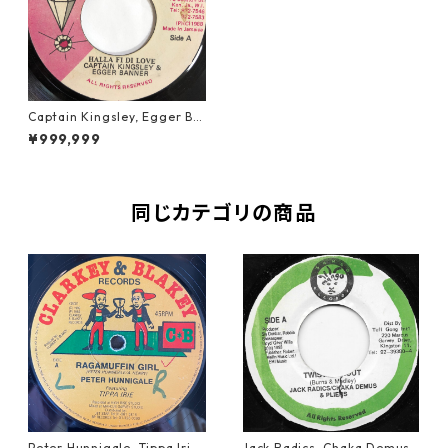
Captain Kingsley, Egger Ba
nner - Halla Fi Di Love【7-2
¥999,999
0187】
同じカテゴリの商品
Peter Hunnigale, Tippa Irie
Jack Radics, Chaka Demus