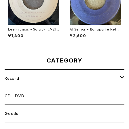
Lee Francis - So Sick【7-219
Al Senior - Bonaparte Retre
25】
at【7-21861】
¥1,400
¥2,600
CATEGORY
Record
Mento,Calypso,Ballad
CD・DVD
Ska
Goods