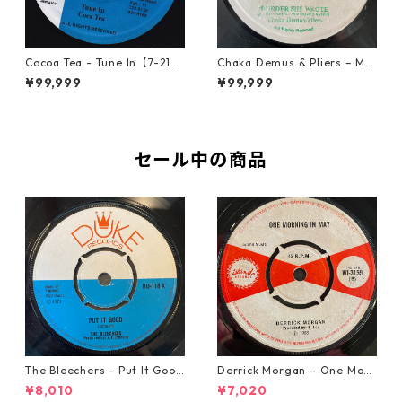
Cocoa Tea - Tune In【7-2187
Chaka Demus & Pliers – Mu
2】
rder She Wrote【7-21777】
¥99,999
¥99,999
セール中の商品
The Bleechers - Put It Good
Derrick Morgan – One Morn
【7-21637】
ing In May【7-21653】
¥8,010
¥7,020