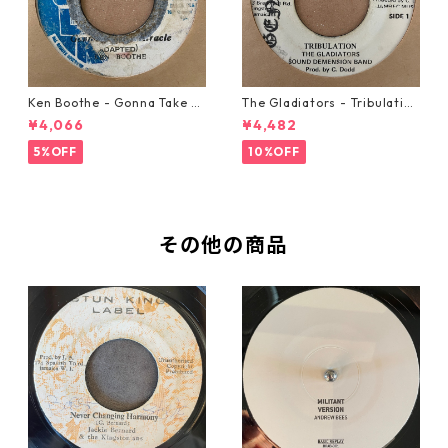
Ken Boothe - Gonna Take A
The Gladiators - Tribulation
Miracle【7-21362】
【7-21365】
¥4,066
¥4,482
5%OFF
10%OFF
その他の商品