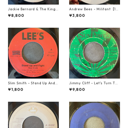
Jackie Bernard & The Kings
Andrew Bees ‎- Militant【12-
tonians - Never Changing H
50066】
¥8,800
¥3,800
armony【7-21948】
Slim Smith - Stand Up And F
Jimmy Cliff - Let's Turn The
ight 【7-21832】
Table【7-21999】
¥1,800
¥9,800