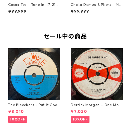
Cocoa Tea - Tune In【7-2187
Chaka Demus & Pliers – Mu
2】
rder She Wrote【7-21777】
¥99,999
¥99,999
セール中の商品
The Bleechers - Put It Good
Derrick Morgan – One Morn
【7-21637】
ing In May【7-21653】
¥8,010
¥7,020
10%OFF
10%OFF