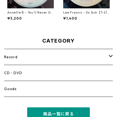
Annette B - You'll Never Ge
Lee Francis - So Sick【7-219
t To Heaven【12-50058】
25】
¥3,200
¥1,400
CATEGORY
Record
Mento,Calypso,Ballad
CD・DVD
Ska
Goods
Rocksteady
商品一覧に戻る