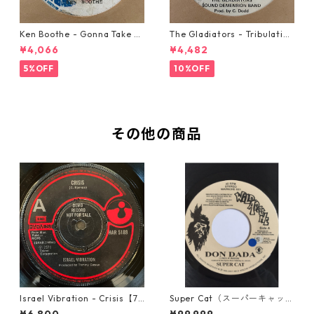
Ken Boothe - Gonna Take A
The Gladiators - Tribulation
Miracle【7-21362】
【7-21365】
¥4,066
¥4,482
5%OFF
10%OFF
その他の商品
Israel Vibration - Crisis【7-
Super Cat（スーパーキャッ
21895】
ト） - Don Dada【7inch】