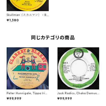
Skullman（スカルマン） - Bu
ck【7-20188】
¥1,380
同じカテゴリの商品
Peter Hunnigale, Tippa Irie
Jack Radics, Chaka Demus
- Raggamuffin Girl【12-50
& Pliers - Twist And Shout
¥99,999
¥99,999
045】
【7-21830】