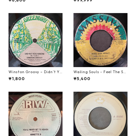
¥6,800
¥99,999
Winston Groovy – Didn’t Yo
Wailing Souls - Feel The Spi
u Know【7-21811】
rit【7-21955】
¥1,800
¥5,400