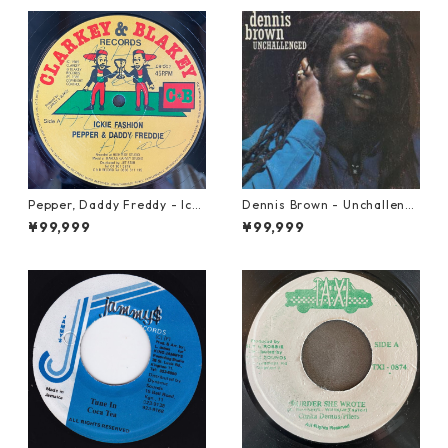
Pepper, Daddy Freddy - Icki
Dennis Brown - Unchalleng
e Fashion【12-50044】
ed【LP-70046】
¥99,999
¥99,999