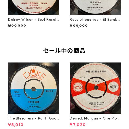
Delroy Wilson - Soul Resolu
Revolutionaries – El Bamba
tion【7-21935】
【7-21855】
¥99,999
¥99,999
セール中の商品
The Bleechers - Put It Good
Derrick Morgan – One Morn
【7-21637】
ing In May【7-21653】
¥8,010
¥7,020