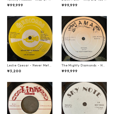
840】
e【7-21938】
¥99,999
¥99,999
Leslie Caesar - Never Met A
The Mighty Diamonds - Hey
Woman【12-50067】
Girl【12-50053】
¥3,200
¥99,999