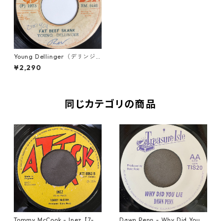
Young Dellinger（デリンジ
ャー） - Fat Beef Skank【7-
¥2,290
20193】
同じカテゴリの商品
Tommy McCook - Inez【7-21
Dawn Penn - Why Did You Li