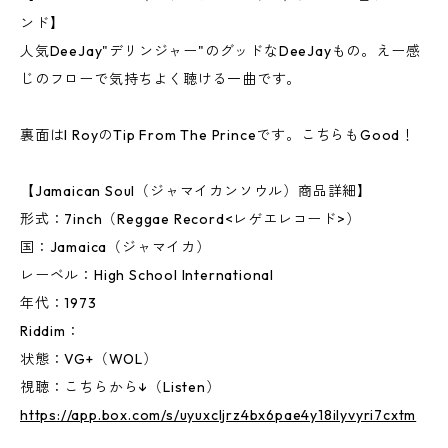
ンド】
人気DeeJay"デリンジャー"のグッドなDeeJayもの。えー感
じのフローで気持ちよく聴ける一曲です。
裏面はI RoyのTip From The Princeです。こちらもGood！
【Jamaican Soul（ジャマイカンソウル）商品詳細】
形式：7inch（Reggae Record<レゲエレコード>）
国：Jamaica（ジャマイカ）
レーベル：High School International
年代：1973
Riddim：
状態：VG+（WOL）
視聴：こちらから↓（Listen）
https://app.box.com/s/uyuxcljrz4bx6pae4y18ilyvyri7cxtm