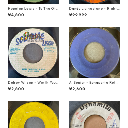
Hopeton Lewis - To The Oth
Dandy Livingstone – Right
er Man【7-22023】
On Brother【7-21946】
¥4,800
¥99,999
Delroy Wilson - Worth Your
Al Senior - Bonaparte Retre
Weight In Gold【7-21965】
at【7-21861】
¥2,800
¥2,600