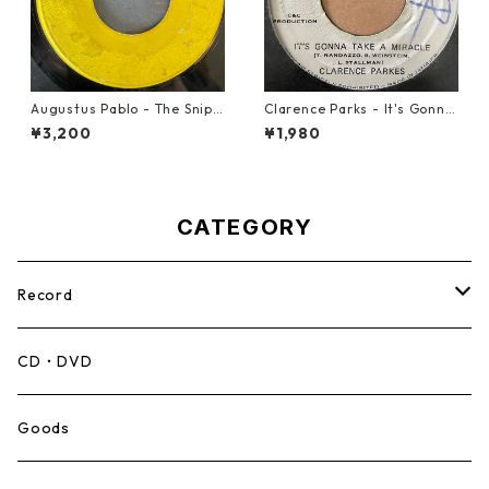
Augustus Pablo - The Snipe
Clarence Parks - It's Gonna
r【7-21945】
Take A Miracle【7-21096】
¥3,200
¥1,980
CATEGORY
Record
Mento,Calypso,Ballad
CD・DVD
Ska
Goods