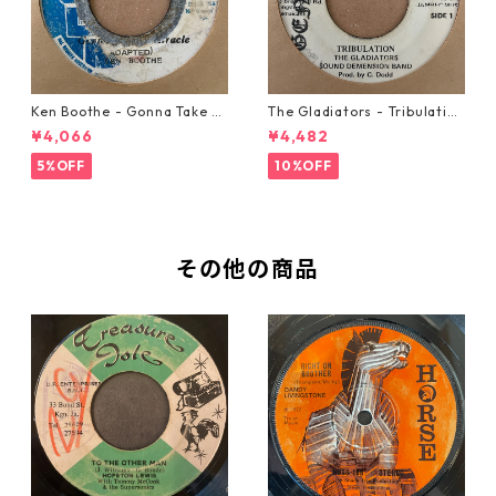
Ken Boothe - Gonna Take A
The Gladiators - Tribulation
Miracle【7-21362】
【7-21365】
¥4,066
¥4,482
5%OFF
10%OFF
その他の商品