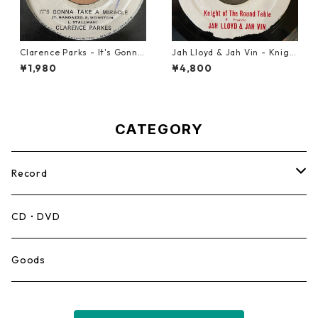
Clarence Parks - It's Gonna
Jah Lloyd & Jah Vin - Knigh
Take A Miracle【7-21096】
t Of The Round Table【7-21
¥1,980
¥4,800
908】
CATEGORY
Record
Mento,Calypso,Ballad
CD・DVD
Ska
Goods
Rocksteady