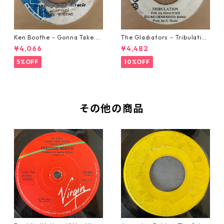
Ken Boothe - Gonna Take A
The Gladiators - Tribulation
Miracle【7-21362】
【7-21365】
¥4,066
¥4,482
5%OFF
10%OFF
その他の商品