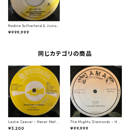
Nadine Sutherland & Junior
Tucker - Wish I Had You【7-
¥999,999
10774】
同じカテゴリの商品
Leslie Caesar - Never Met A
The Mighty Diamonds - Hey
Woman【12-50067】
Girl【12-50053】
¥3,200
¥99,999