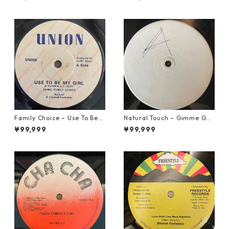
Family Choice – Use To Be
Natural Touch – Gimme Goo
My Girl【7-22004】
d Loving【12-50055】
¥99,999
¥99,999