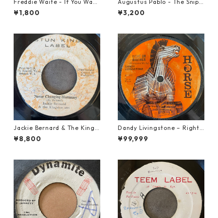
Freddie Waite - If You Want
Augustus Pablo - The Snipe
My Love【7-21943】
r【7-21945】
¥1,800
¥3,200
Jackie Bernard & The Kings
Dandy Livingstone – Right
tonians - Never Changing H
On Brother【7-21946】
¥8,800
¥99,999
armony【7-21948】