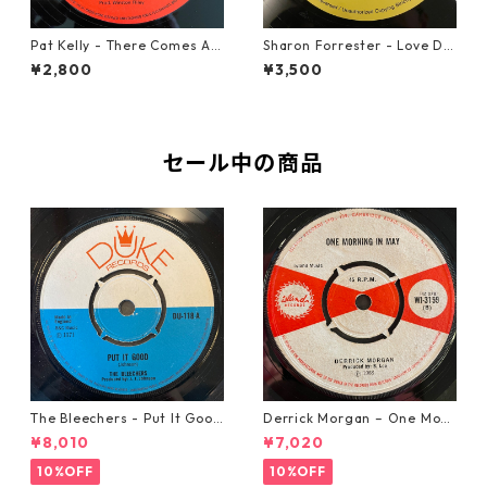
Pat Kelly - There Comes A T
Sharon Forrester - Love Do
ime【12-50057】
n't Live Here Anymore【12-
¥2,800
¥3,500
50068】
セール中の商品
The Bleechers - Put It Good
Derrick Morgan – One Morn
【7-21637】
ing In May【7-21653】
¥8,010
¥7,020
10%OFF
10%OFF