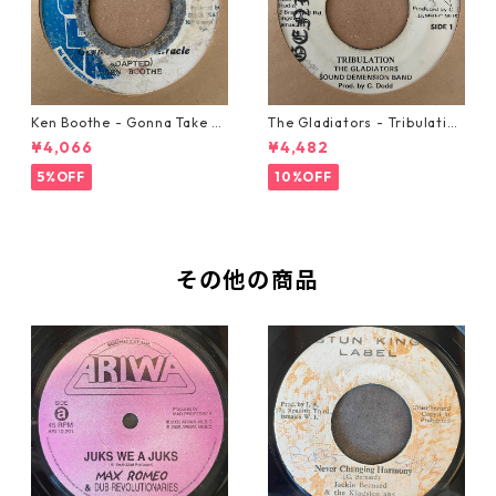
Ken Boothe - Gonna Take A
The Gladiators - Tribulation
Miracle【7-21362】
【7-21365】
¥4,066
¥4,482
5%OFF
10%OFF
その他の商品