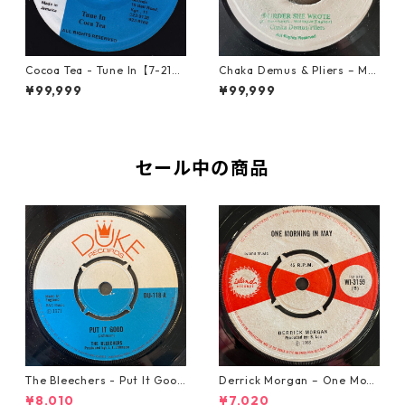
Cocoa Tea - Tune In【7-2187
Chaka Demus & Pliers – Mu
2】
rder She Wrote【7-21777】
¥99,999
¥99,999
セール中の商品
The Bleechers - Put It Good
Derrick Morgan – One Morn
【7-21637】
ing In May【7-21653】
¥8,010
¥7,020