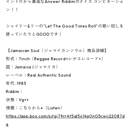
イントロから最高なAnswer Riddimのナイス コンビネーショ
ン！！
シャイリー&リーの"Let The Good Times Roll"の歌い回しを
使っていたりとGOODです！
【Jamaican Soul（ジャマイカンソウル）商品詳細】
形式：7inch（Reggae Record<レゲエレコード>）
国：Jamaica (ジャマイカ）
レーベル：Real Authentic Sound
年代 :1983
Riddim：
状態：Vg++
視聴：こちらから↓（Listen）
https://app.box.com/s/rgi79rr4t5ql5x14g0n05cwij22087d
a