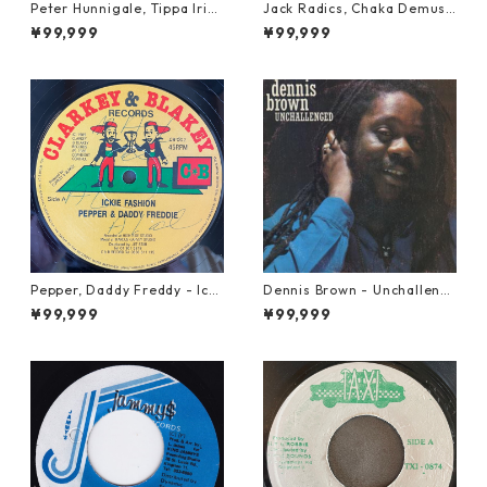
Peter Hunnigale, Tippa Irie
Jack Radics, Chaka Demus
- Raggamuffin Girl【12-50
& Pliers - Twist And Shout
¥99,999
¥99,999
045】
【7-21830】
Pepper, Daddy Freddy - Icki
Dennis Brown - Unchalleng
e Fashion【12-50044】
ed【LP-70046】
¥99,999
¥99,999