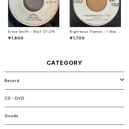
Ernie Smith - Wait【7-2196
Righteous Flames - I Was B
0】
orn To Be Loved【7-21191】
¥1,800
¥1,700
CATEGORY
Record
Mento,Calypso,Ballad
CD・DVD
Ska
Goods