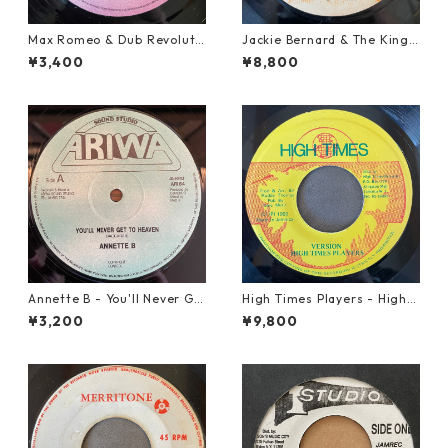
Max Romeo & Dub Revoluti
Jackie Bernard & The Kings
onaries - Juks We A Juks【1
tonians - Never Changing H
¥3,400
¥8,800
0-90000】
armony【7-21948】
Annette B - You'll Never Ge
High Times Players - High T
t To Heaven【12-50058】
imes Theme【7-21926】
¥3,200
¥9,800