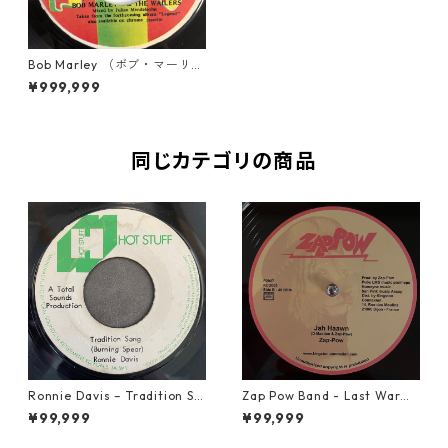
Bob Marley （ボブ・マーリ
ー） & The Wailers （ウェイ
¥999,999
ラーズ） - One Love【7-202
05】
同じカテゴリの商品
Ronnie Davis – Tradition So
Zap Pow Band - Last War【1
ng【7-22003】
2-50056】
¥99,999
¥99,999