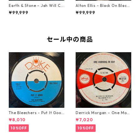
Earth & Stone – Jah Will Cu
Alton Ellis - Black On Black
t You Down【7-21914】
【7-21982】
¥99,999
¥99,999
セール中の商品
The Bleechers - Put It Good
Derrick Morgan – One Morn
【7-21637】
ing In May【7-21653】
¥8,010
¥7,020
10%OFF
10%OFF