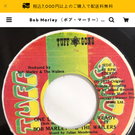
税込7,000円以上のご購入で配送料無料
Bob Marley （ボブ・マーリー） &
The Wailers （ウェイラーズ） -
One Love【7-20205】 | Jamaic
an Soul