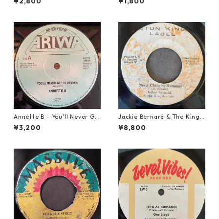
¥2,800
¥1,800
Annette B - You'll Never Ge
Jackie Bernard & The Kings
t To Heaven【12-50058】
tonians - Never Changing H
¥3,200
¥8,800
armony【7-21948】