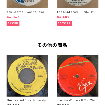
Ken Boothe - Gonna Take A
The Gladiators - Tribulation
Miracle【7-21362】
【7-21365】
¥4,066
¥4,482
5%OFF
10%OFF
その他の商品
Shenley Duffus - Sincerely
Freddie Waite - If You Want
【7-22021】
My Love【7-21943】