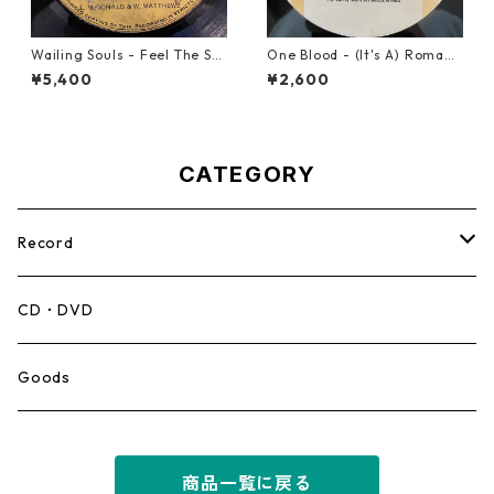
Wailing Souls - Feel The Spi
One Blood - (It's A) Romanc
rit【7-21955】
e【12-50054】
¥5,400
¥2,600
CATEGORY
Record
Mento,Calypso,Ballad
CD・DVD
Ska
Goods
Rocksteady
商品一覧に戻る