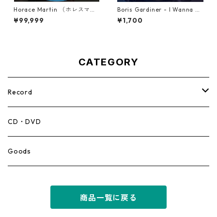
Horace Martin （ホレスマー
Boris Gardiner - I Wanna W
ティン） - Bad Boys【7'】
ake Up With You【7-2192
¥99,999
¥1,700
4】
CATEGORY
Record
Mento,Calypso,Ballad
CD・DVD
Ska
Goods
Rocksteady
商品一覧に戻る
Roots