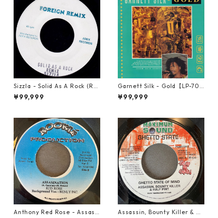
Sizzla - Solid As A Rock (Re
Garnett Silk - Gold【LP-70
mix)【7-21821】
064】
¥99,999
¥99,999
Anthony Red Rose - Assasi
Assassin, Bounty Killer & Ha