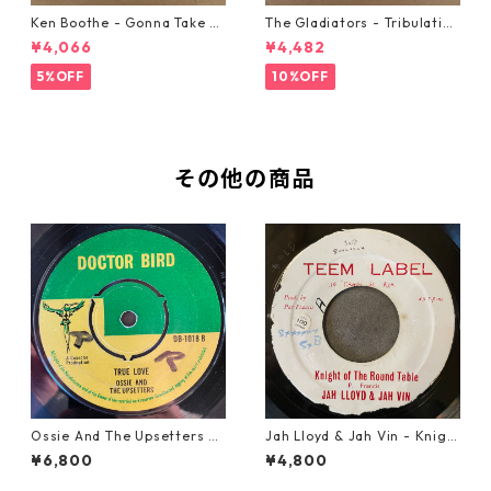
Ken Boothe - Gonna Take A
The Gladiators - Tribulation
Miracle【7-21362】
【7-21365】
¥4,066
¥4,482
5%OFF
10%OFF
その他の商品
Ossie And The Upsetters -
Jah Lloyd & Jah Vin - Knigh
True Love【7-22000】
t Of The Round Table【7-21
¥6,800
¥4,800
908】