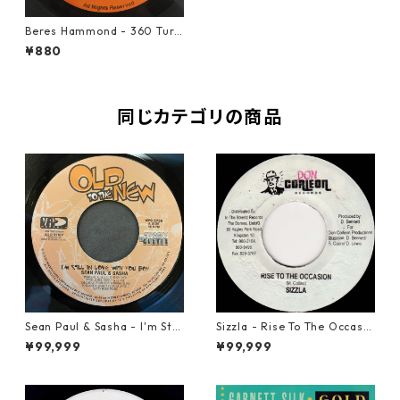
Beres Hammond - 360 Turn
【7-10776】
¥880
同じカテゴリの商品
Sean Paul & Sasha - I'm Still
Sizzla - Rise To The Occasio
In Love With You Boy【7-218
n【7-21822】
¥99,999
¥99,999
78】