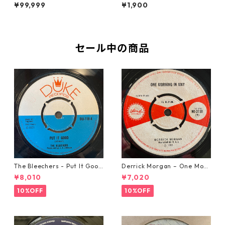
nation【7-21754】
lf Pint - Ghetto State Of Mi
¥99,999
¥1,900
nd【7-21692】
セール中の商品
The Bleechers - Put It Good
Derrick Morgan – One Morn
【7-21637】
ing In May【7-21653】
¥8,010
¥7,020
10%OFF
10%OFF