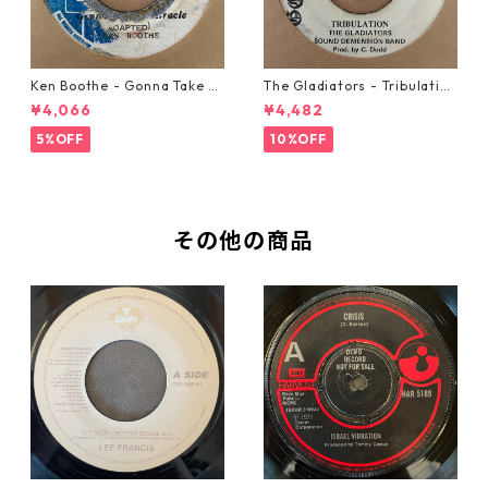
Ken Boothe - Gonna Take A
The Gladiators - Tribulation
Miracle【7-21362】
【7-21365】
¥4,066
¥4,482
5%OFF
10%OFF
その他の商品