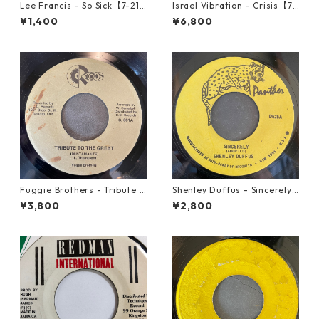
Lee Francis - So Sick【7-219
Israel Vibration - Crisis【7-
25】
21895】
¥1,400
¥6,800
Fuggie Brothers - Tribute T
Shenley Duffus - Sincerely
o The Great【7-21765】
【7-22021】
¥3,800
¥2,800