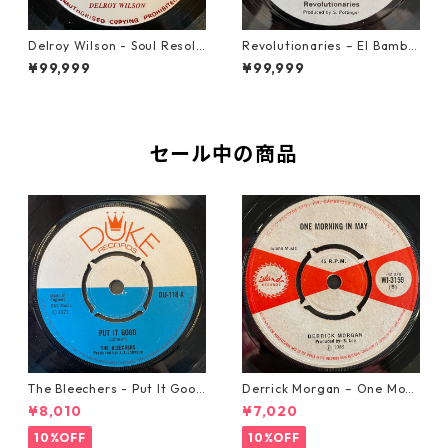
Delroy Wilson - Soul Resolu
Revolutionaries – El Bamba
tion【7-21935】
【7-21855】
¥99,999
¥99,999
セール中の商品
The Bleechers - Put It Good
Derrick Morgan – One Morn
【7-21637】
ing In May【7-21653】
¥8,010
¥7,020
10%OFF
10%OFF