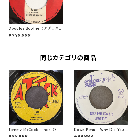
Douglas Boothe（ダグラスブ
ース） - My Girl【7-2022
¥999,999
0】
同じカテゴリの商品
Tommy McCook - Inez【7-21
Dawn Penn - Why Did You Li
840】
e【7-21938】
¥99,999
¥99,999