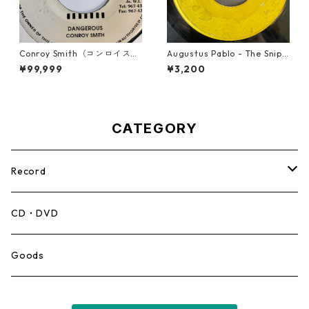
Conroy Smith（コンロイスミ
Augustus Pablo - The Snipe
ス） - Dangerous【7'】
r【7-21945】
¥99,999
¥3,200
CATEGORY
Record
Mento,Calypso,Ballad
CD・DVD
Ska
Goods
Rocksteady