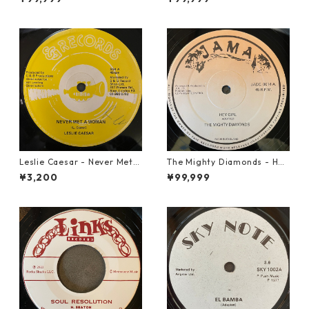
Leslie Caesar - Never Met A
The Mighty Diamonds - Hey
Woman【12-50067】
Girl【12-50053】
¥3,200
¥99,999