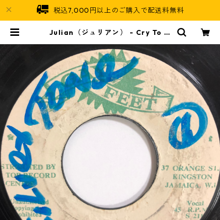
税込7,000円以上のご購入で配送料無料
Julian（ジュリアン） - Cry To M
e【7-20224】 | Jamaican Soul