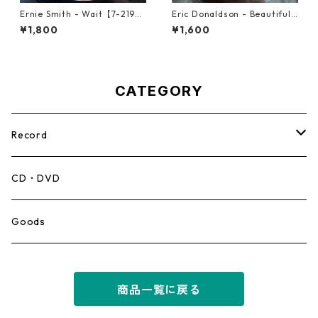
Ernie Smith - Wait【7-2196
Eric Donaldson - Beautiful
0】
Maiden【7-21788】
¥1,800
¥1,600
CATEGORY
Record
Mento,Calypso,Ballad
CD・DVD
Ska
Goods
Rocksteady
商品一覧に戻る
Roots