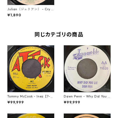
Julian（ジュリアン） - Cry T
o Me【7-20224】
¥1,890
同じカテゴリの商品
Tommy McCook - Inez【7-21
Dawn Penn - Why Did You Li
840】
e【7-21938】
¥99,999
¥99,999