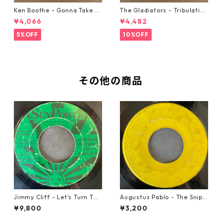
Ken Boothe - Gonna Take A
The Gladiators - Tribulation
Miracle【7-21362】
【7-21365】
¥4,066
¥4,482
5%OFF
10%OFF
その他の商品
Jimmy Cliff - Let's Turn The
Augustus Pablo - The Snipe
Table【7-21999】
r【7-21945】
¥9,800
¥3,200