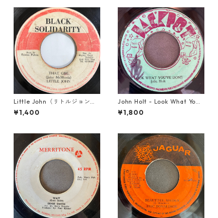
Little John（リトルジョン）
John Holt - Look What Yo
- That Girl 【7-20045】
u've Done【7-21817】
¥1,400
¥1,800