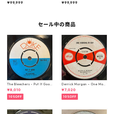
tion【7-21935】
【7-21855】
¥99,999
¥99,999
セール中の商品
The Bleechers - Put It Good
Derrick Morgan – One Morn
【7-21637】
ing In May【7-21653】
¥8,010
¥7,020
10%OFF
10%OFF