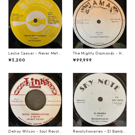
Leslie Caesar - Never Met A
The Mighty Diamonds - Hey
Woman【12-50067】
Girl【12-50053】
¥3,200
¥99,999
Delroy Wilson - Soul Resolu
Revolutionaries – El Bamba