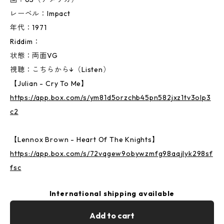
レーベル：Impact
年代：1971
Riddim：
状態：両面VG
視聴：こちらから↓（Listen）
【Julian - Cry To Me】
https://app.box.com/s/ym81d5orzchb45pn582jxz1tv3olp3
c2
【Lennox Brown - Heart Of The Knights】
https://app.box.com/s/72vqgew9obywzmfg98aqjlyk298sf
fsc
International shipping available
Add to cart