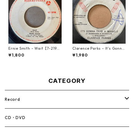
Ernie Smith - Wait【7-2196
Clarence Parks - It's Gonna
0】
Take A Miracle【7-21096】
¥1,800
¥1,980
CATEGORY
Record
Mento,Calypso,Ballad
CD・DVD