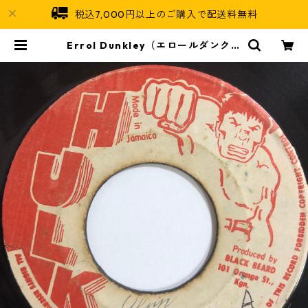
税込7,000円以上のご購入で配送料無料
Errol Dunkley（エロールダンクリ
ー） - If I Don't Have You【7-2
0225】 | Jamaican Soul