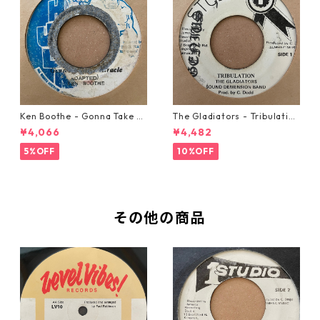
Ken Boothe - Gonna Take A
The Gladiators - Tribulation
Miracle【7-21362】
【7-21365】
¥4,066
¥4,482
5%OFF
10%OFF
その他の商品