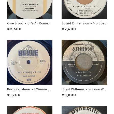
One Blood - (It's A) Romanc
Sound Dimension - Mo Joe
e【12-50054】
Rock Steady【7-21087】
¥2,600
¥2,400
Boris Gardiner - I Wanna W
Lloyd Williams - In Love Wit
ake Up With You【7-2192
h You【7-21917】
¥1,700
¥8,800
4】