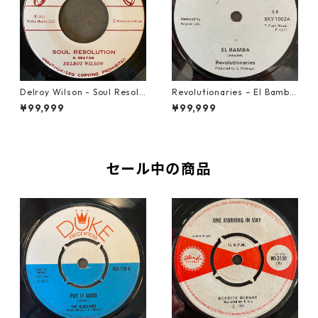
Delroy Wilson - Soul Resolu
Revolutionaries – El Bamba
tion【7-21935】
【7-21855】
¥99,999
¥99,999
セール中の商品