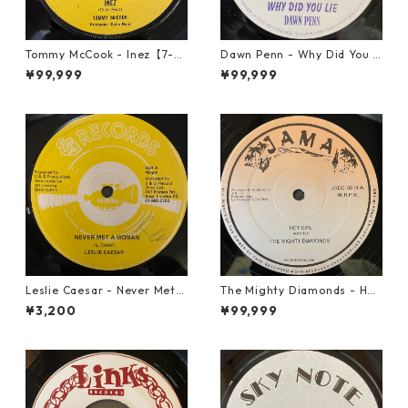
Tommy McCook - Inez【7-21
Dawn Penn - Why Did You Li
840】
e【7-21938】
¥99,999
¥99,999
Leslie Caesar - Never Met A
The Mighty Diamonds - Hey
Woman【12-50067】
Girl【12-50053】
¥3,200
¥99,999