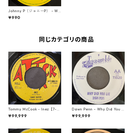
Johnny P（ジョニーP） - Wi
ne And Push In【7-20231】
¥990
同じカテゴリの商品
Tommy McCook - Inez【7-21
Dawn Penn - Why Did You Li
840】
e【7-21938】
¥99,999
¥99,999