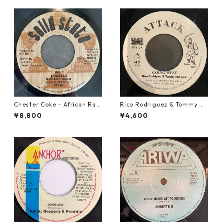
Chester Coke - African Rac
Rico Rodriguez & Tommy Mc
e【7-21819】
Cook - Going West【7-2198
¥8,800
¥4,600
3】