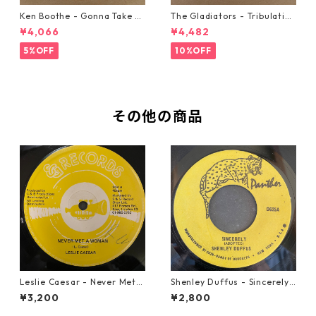
Ken Boothe - Gonna Take A
The Gladiators - Tribulation
Miracle【7-21362】
【7-21365】
¥4,066
¥4,482
5%OFF
10%OFF
その他の商品
Leslie Caesar - Never Met A
Shenley Duffus - Sincerely
Woman【12-50067】
【7-22021】
¥3,200
¥2,800