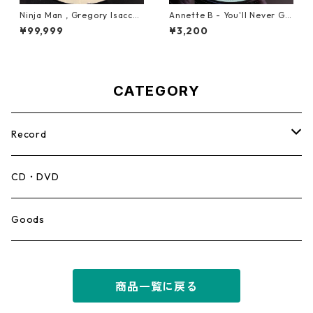
Ninja Man , Gregory Isaccs
Annette B - You'll Never Ge
& Freddie Mcgregor - John
t To Heaven【12-50058】
¥99,999
¥3,200
Low【7-20010】
CATEGORY
Record
Mento,Calypso,Ballad
CD・DVD
Ska
Goods
Rocksteady
商品一覧に戻る
Roots