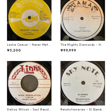
Leslie Caesar - Never Met A
The Mighty Diamonds - Hey
Woman【12-50067】
Girl【12-50053】
¥3,200
¥99,999
Delroy Wilson - Soul Resolu
Revolutionaries – El Bamba