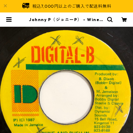
税込7,000円以上のご購入で配送料無料
Johnny P（ジョニーP） - Wine A
nd Push In【7-20231】 | Jamai
can Soul