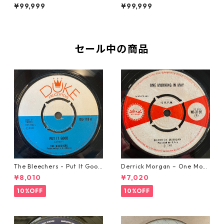
tion【7-21935】
【7-21855】
¥99,999
¥99,999
セール中の商品
The Bleechers - Put It Good
Derrick Morgan – One Morn
【7-21637】
ing In May【7-21653】
¥8,010
¥7,020
10%OFF
10%OFF