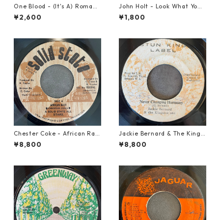
One Blood - (It's A) Romanc
John Holt - Look What Yo
e【12-50054】
u've Done【7-21817】
¥2,600
¥1,800
Chester Coke - African Rac
Jackie Bernard & The Kings
e【7-21819】
tonians - Never Changing H
¥8,800
¥8,800
armony【7-21948】