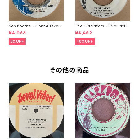
Ken Boothe - Gonna Take A
The Gladiators - Tribulation
Miracle【7-21362】
【7-21365】
¥4,066
¥4,482
5%OFF
10%OFF
その他の商品