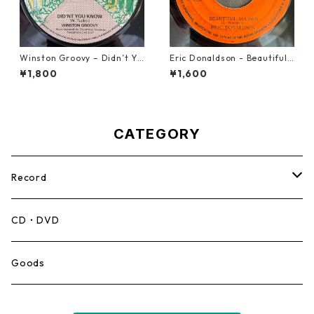
Winston Groovy – Didn’t Yo
Eric Donaldson - Beautiful
u Know【7-21811】
Maiden【7-21788】
¥1,800
¥1,600
CATEGORY
Record
Mento,Calypso,Ballad
CD・DVD
Ska
Goods
Rocksteady