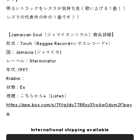
明るいトラックをシズラが気持ち良く歌い上げる１曲！！
シズラの代表作の中の１曲です！！
【Jamaican Soul（ジャマイカンソウル）商品詳細】
形式：7inch（Reggae Record<レゲエレコード>）
国：Jamaica (ジャマイカ)
レーベル：Xterminator
年代 :1997
Riddim：
状態：Ex
視聴：こちらから↓（Listen）
https://app.box.com/s/7fjlgjldu7788su51jo6w0dum2f1pey
w
International shipping available