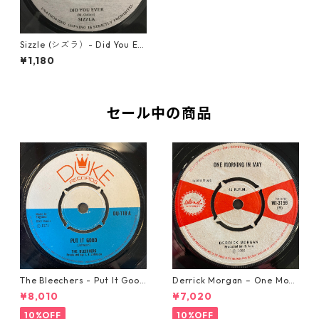
Sizzle (シズラ）- Did You Ev
er【7-10786】
¥1,180
セール中の商品
The Bleechers - Put It Good
Derrick Morgan – One Morn
【7-21637】
ing In May【7-21653】
¥8,010
¥7,020
10%OFF
10%OFF