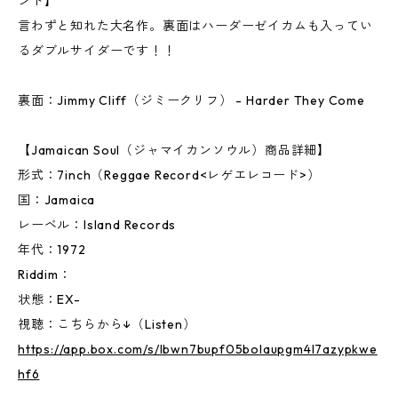
ンド】
言わずと知れた大名作。裏面はハーダーゼイカムも入ってい
るダブルサイダーです！！
裏面：Jimmy Cliff（ジミークリフ） - Harder They Come
【Jamaican Soul（ジャマイカンソウル）商品詳細】
形式：7inch（Reggae Record<レゲエレコード>）
国：Jamaica
レーベル：Island Records
年代：1972
Riddim：
状態：EX-
視聴：こちらから↓（Listen）
https://app.box.com/s/lbwn7bupf05bolaupgm4l7azypkwe
hf6