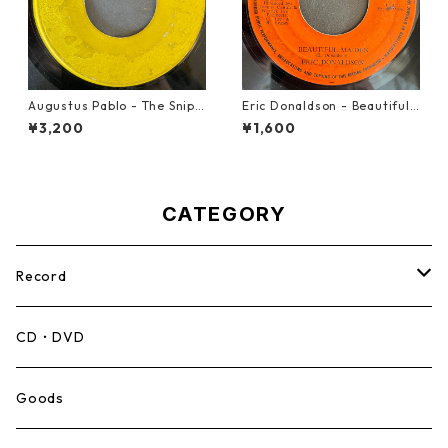
Augustus Pablo - The Snipe
Eric Donaldson - Beautiful
r【7-21945】
Maiden【7-21788】
¥3,200
¥1,600
CATEGORY
Record
Mento,Calypso,Ballad
CD・DVD
Ska
Goods