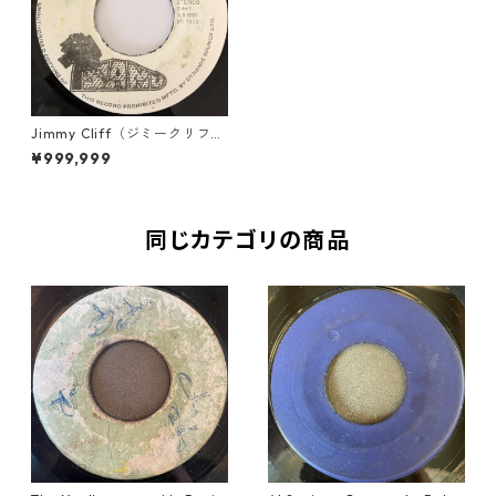
Jimmy Cliff（ジミークリフ）
‎- Many Rivers To Cross【7-2
¥999,999
0238】
同じカテゴリの商品