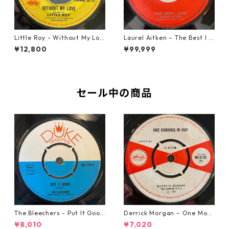
Little Roy - Without My Lov
Laurel Aitken ‎– The Best I C
e【7-21990】
an【7-22012】
¥12,800
¥99,999
セール中の商品
The Bleechers - Put It Good
Derrick Morgan – One Morn
【7-21637】
ing In May【7-21653】
¥8,010
¥7,020