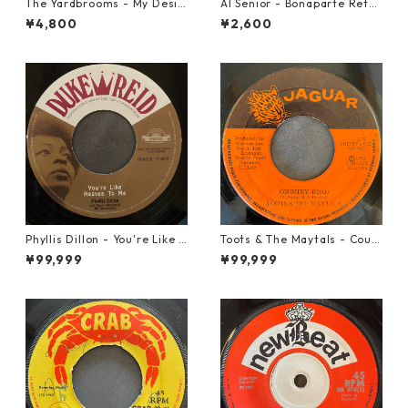
The Yardbrooms - My Desir
Al Senior - Bonaparte Retre
e【7-21922】
at【7-21861】
¥4,800
¥2,600
Phyllis Dillon - You're Like H
Toots & The Maytals - Coun
eaven To Me【7-21913】
try Road【7-21951】
¥99,999
¥99,999