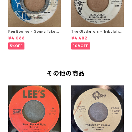
Ken Boothe - Gonna Take A
The Gladiators - Tribulation
Miracle【7-21362】
【7-21365】
¥4,066
¥4,482
5%OFF
10%OFF
その他の商品