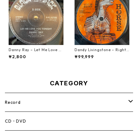
Danny Ray – Let Me Love Yo
Dandy Livingstone – Right
u Tonight【12-30001】
On Brother【7-21946】
¥2,800
¥99,999
CATEGORY
Record
Mento,Calypso,Ballad
CD・DVD