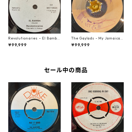
Revolutionaries – El Bamba
The Gaylads - My Jamaican
【7-21855】
Girl【7-22009】
¥99,999
¥99,999
セール中の商品