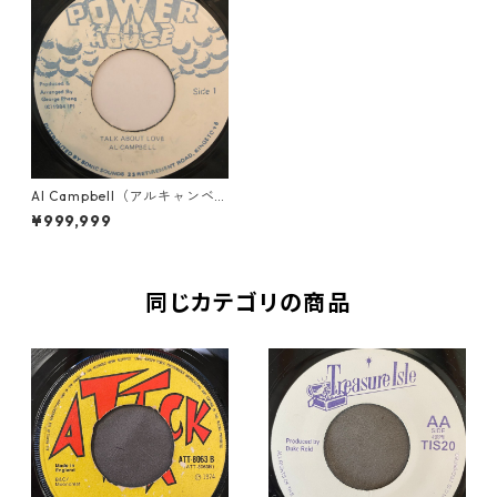
Al Campbell（アルキャンベ
ル） - Talk About Love【7-2
¥999,999
0253】
同じカテゴリの商品