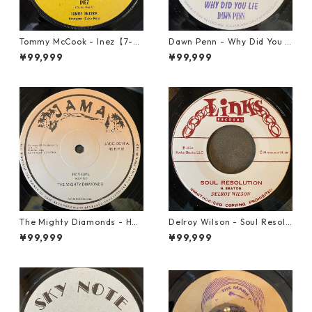
Tommy McCook - Inez【7-21
Dawn Penn - Why Did You Li
840】
e【7-21938】
¥99,999
¥99,999
The Mighty Diamonds - Hey
Delroy Wilson - Soul Resolu
Girl【12-50053】
tion【7-21935】
¥99,999
¥99,999