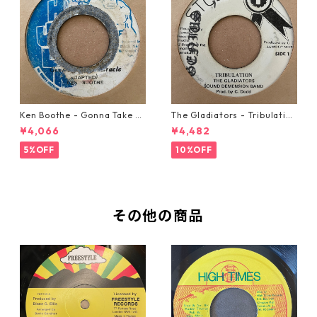
Ken Boothe - Gonna Take A
The Gladiators - Tribulation
Miracle【7-21362】
【7-21365】
¥4,066
¥4,482
5%OFF
10%OFF
その他の商品