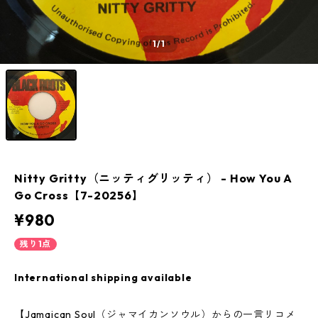
1
/1
Nitty Gritty（ニッティグリッティ） - How You A
Go Cross【7-20256】
¥980
残り1点
International shipping available
【Jamaican Soul（ジャマイカンソウル）からの一言リコメ