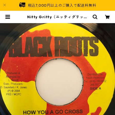
税込7,000円以上のご購入で配送料無料
Nitty Gritty（ニッティグリッテ
ィ） - How You A Go Cross【7-
20256】 | Jamaican Soul