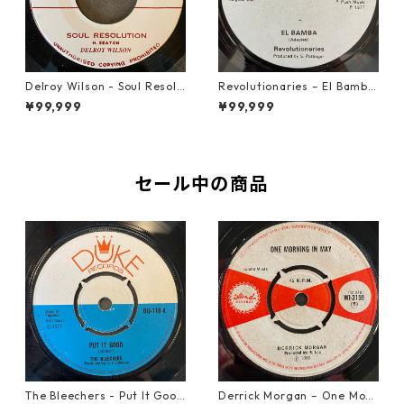
Delroy Wilson - Soul Resolu
Revolutionaries – El Bamba
tion【7-21935】
【7-21855】
¥99,999
¥99,999
セール中の商品
The Bleechers - Put It Good
Derrick Morgan – One Morn