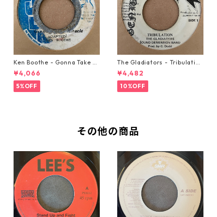
Ken Boothe - Gonna Take A
The Gladiators - Tribulation
Miracle【7-21362】
【7-21365】
¥4,066
¥4,482
5%OFF
10%OFF
その他の商品