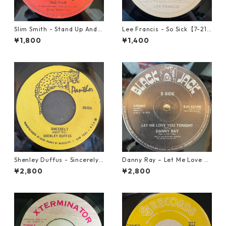
Slim Smith - Stand Up And F
Lee Francis - So Sick【7-219
ight 【7-21832】
25】
¥1,800
¥1,400
Shenley Duffus - Sincerely
Danny Ray – Let Me Love Yo
【7-22021】
u Tonight【12-30001】
¥2,800
¥2,800