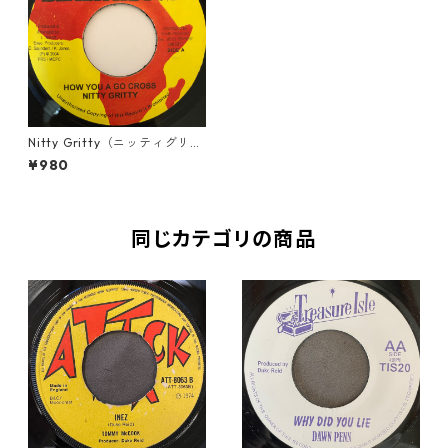
Nitty Gritty（ニッティグリッ
ティ） - How You A Go Cros
¥980
s【7-20256】
同じカテゴリの商品