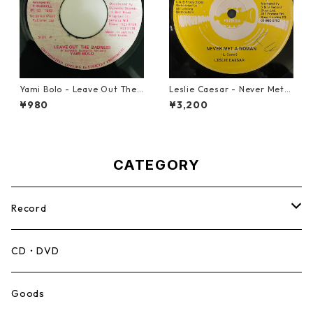
Yami Bolo - Leave Out The
Leslie Caesar - Never Met A
Badness 【7-10916】
Woman【12-50067】
¥980
¥3,200
CATEGORY
Record
Mento,Calypso,Ballad
CD・DVD
Ska
Goods