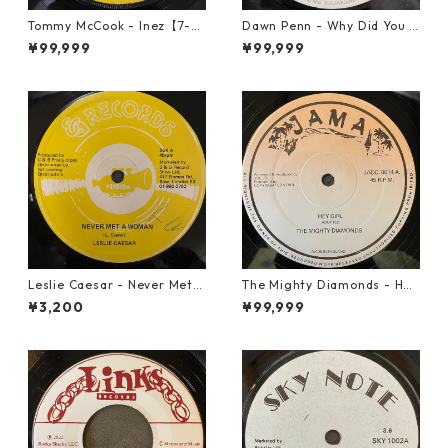
Tommy McCook - Inez【7-21
Dawn Penn - Why Did You Li
840】
e【7-21938】
¥99,999
¥99,999
Leslie Caesar - Never Met A
The Mighty Diamonds - Hey
Woman【12-50067】
Girl【12-50053】
¥3,200
¥99,999