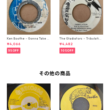
Ken Boothe - Gonna Take A
The Gladiators - Tribulation
Miracle【7-21362】
【7-21365】
¥4,066
¥4,482
5%OFF
10%OFF
その他の商品