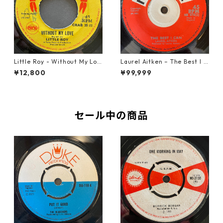
Little Roy - Without My Lov
Laurel Aitken ‎– The Best I C
e【7-21990】
an【7-22012】
¥12,800
¥99,999
セール中の商品