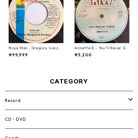
Ninja Man , Gregory Isaccs
Annette B - You'll Never Ge
& Freddie Mcgregor - John
t To Heaven【12-50058】
¥99,999
¥3,200
Low【7-20010】
CATEGORY
Record
Mento,Calypso,Ballad
CD・DVD
Ska