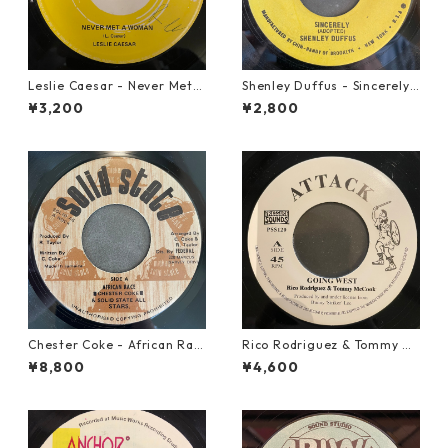
Leslie Caesar - Never Met A
Shenley Duffus - Sincerely
Woman【12-50067】
【7-22021】
¥3,200
¥2,800
Chester Coke - African Rac
Rico Rodriguez & Tommy Mc
e【7-21819】
Cook - Going West【7-2198
¥8,800
¥4,600
3】