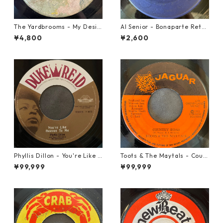
The Yardbrooms - My Desir
Al Senior - Bonaparte Retre
e【7-21922】
at【7-21861】
¥4,800
¥2,600
Phyllis Dillon - You're Like H
Toots & The Maytals - Coun
eaven To Me【7-21913】
try Road【7-21951】
¥99,999
¥99,999