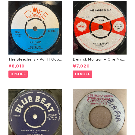
The Bleechers - Put It Good
Derrick Morgan – One Morn
【7-21637】
ing In May【7-21653】
¥8,010
¥7,020
10%OFF
10%OFF