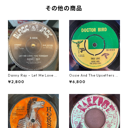
その他の商品
Danny Ray – Let Me Love Yo
Ossie And The Upsetters -
u Tonight【12-30001】
True Love【7-22000】
¥2,800
¥6,800