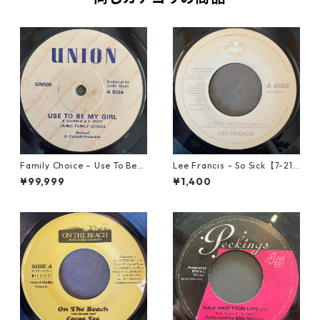
Family Choice – Use To Be
Lee Francis - So Sick【7-219
My Girl【7-22004】
25】
¥99,999
¥1,400