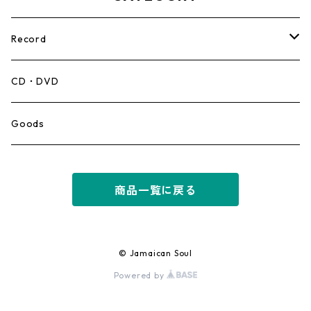
Record
Mento,Calypso,Ballad
CD・DVD
Ska
Goods
Rocksteady
商品一覧に戻る
Roots
Early Reggae/Skins
© Jamaican Soul
Powered by
Lovers