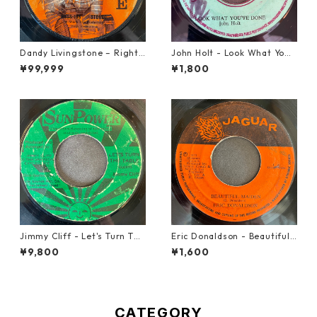
Dandy Livingstone – Right
John Holt - Look What Yo
On Brother【7-21946】
u've Done【7-21817】
¥99,999
¥1,800
Jimmy Cliff - Let's Turn The
Eric Donaldson - Beautiful
Table【7-21999】
Maiden【7-21788】
¥9,800
¥1,600
CATEGORY