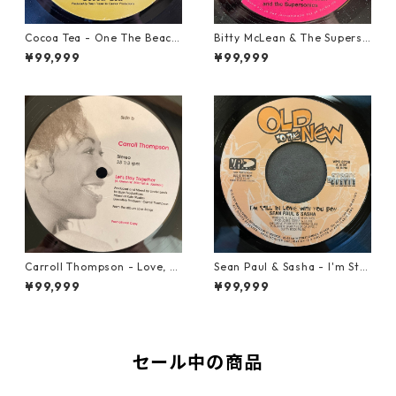
Cocoa Tea - One The Beach
Bitty McLean & The Superso
【7-21919】
nics - Walk Away From Love
¥99,999
¥99,999
【7-21989】
Carroll Thompson - Love, N
Sean Paul & Sasha - I'm Still
eed And Want You【12-2198
In Love With You Boy【7-218
¥99,999
¥99,999
3】
78】
セール中の商品