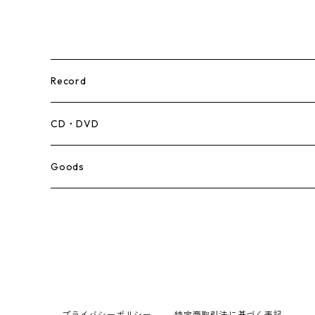
Record
Mento,Calypso,Ballad
CD・DVD
Ska
Goods
Rocksteady
Roots
Early Reggae/Skins
プライバシーポリシー
特定商取引法に基づく表記