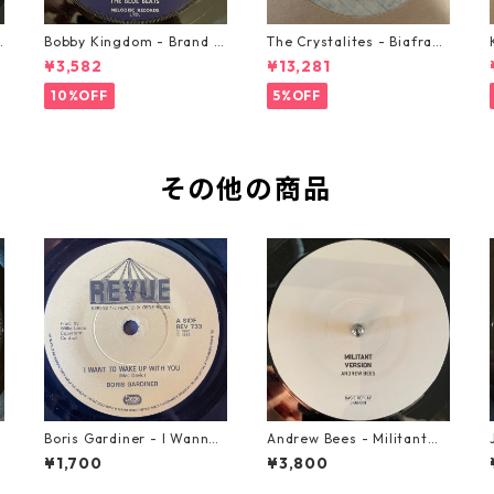
o
Bobby Kingdom - Brand N
The Crystalites - Biafra
ew Automobile【7-2088
【7-21293】
¥3,582
¥13,281
9】
10%OFF
5%OFF
その他の商品
Boris Gardiner - I Wanna
Andrew Bees ‎- Militant【1
Wake Up With You【7-219
2-50066】
¥1,700
¥3,800
24】