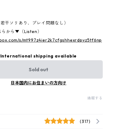
（若干ソリあり、プレイ問題なし）
らから▼（Listen）
p.box.com/s/mt997z4ier2k7cfgshhexrdpvz5tf6np
International shipping available
Sold out
日本国内にお住まいの方向け
通報する
(317)