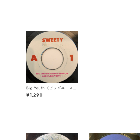
Big Youth（ビッグユース）
- Mind Blowing Decision
¥1,290
【7-20302】