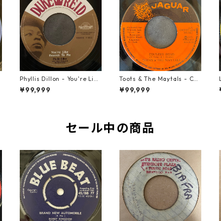
t
Phyllis Dillon - You're Like
Toots & The Maytals - Cou
Heaven To Me【7-21913】
ntry Road【7-21951】
¥99,999
¥99,999
セール中の商品