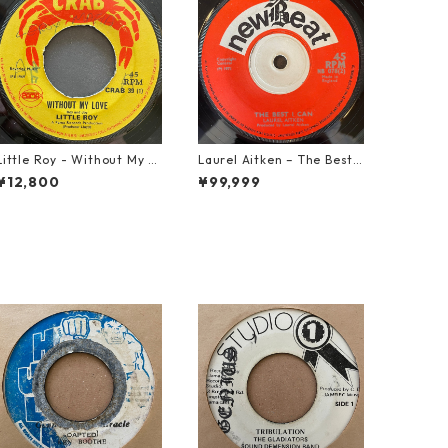
Little Roy - Without My L
Laurel Aitken ‎– The Best I
ove【7-21990】
Can【7-22012】
¥12,800
¥99,999