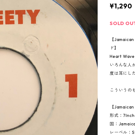
¥1,290
SOLD OU
【Jamai
ド】
Heart 
いろんな人
度は耳にし
こういうの
【Jamaic
形式：7In
国：Jamai
レーベル：Sw