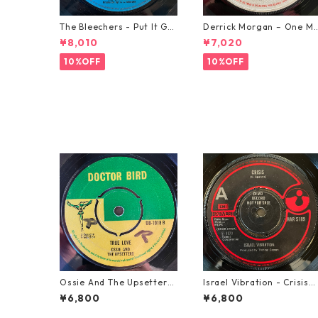
The Bleechers - Put It Go
Derrick Morgan – One M
od 【7-21637】
rning In May【7-21653】
¥8,010
¥7,020
10%OFF
10%OFF
Ossie And The Upsetters
Israel Vibration - Crisis
- True Love【7-22000】
【7-21895】
¥6,800
¥6,800