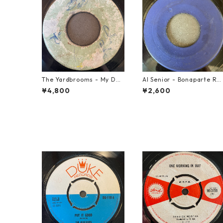
The Yardbrooms - My Des
Al Senior - Bonaparte Re
ire【7-21922】
reat【7-21861】
¥4,800
¥2,600