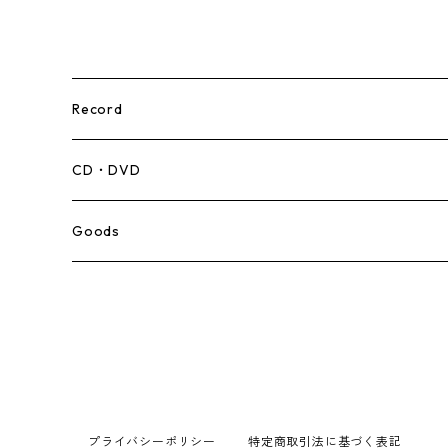
Record
Mento,Calypso,Ballad
CD・DVD
Ska
Goods
Rocksteady
Roots
Early Reggae/Skins
プライバシーポリシー
特定商取引法に基づく表記