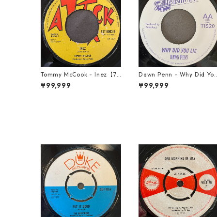
Tommy McCook - Inez【7-
Dawn Penn - Why Did Yo
21840】
Lie【7-21938】
¥99,999
¥99,999