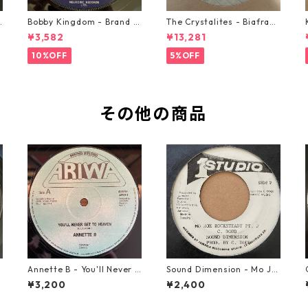
o
Bobby Kingdom - Brand N
The Crystalites - Biafra
ew Automobile【7-2088
【7-21293】
¥3,582
¥13,281
9】
10%OFF
5%OFF
その他の商品
m
Annette B - You'll Never G
Sound Dimension - Mo Jo
et To Heaven【12-5005
e Rock Steady【7-21087】
¥3,200
¥2,400
8】