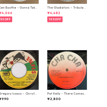
Ken Boothe - Gonna Take
The Gladiators - Tribulati
A Miracle【7-21362】
on【7-21365】
¥4,066
¥4,482
5%OFF
10%OFF
Gregory Isaacs - Christm
Pat Kelly - There Comes A
as Time Once Again【7-2
Time【12-50057】
¥990
¥2,800
0589】