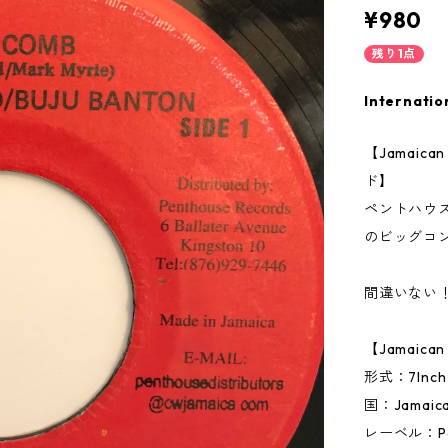
¥980
残り1点
Internatio
【Jamai
ド】
ペントハウ
のビッグコ
間違いない
【Jamaic
形式：7In
国：Jamai
レーベル：P