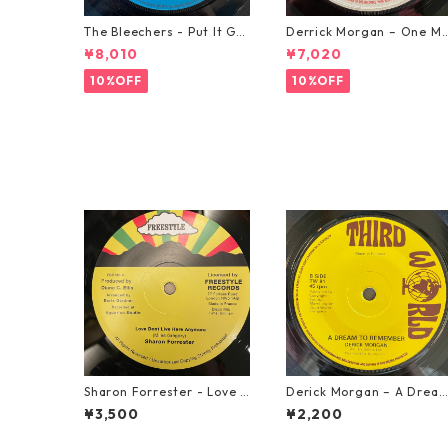
The Bleechers - Put It Go
Derrick Morgan – One M
od 【7-21637】
rning In May【7-21653】
¥8,010
¥7,020
10%OFF
10%OFF
Sharon Forrester - Love D
Derick Morgan – A Drea
on't Live Here Anymore
To Remember【7-21824】
¥3,500
¥2,200
【12-50068】