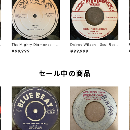
u
The Mighty Diamonds - H
Delroy Wilson - Soul Reso
ey Girl【12-50053】
lution【7-21935】
¥99,999
¥99,999
セール中の商品