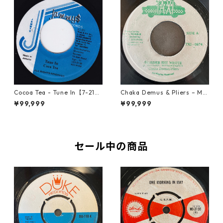
Cocoa Tea - Tune In【7-2187
Chaka Demus & Pliers – Mu
2】
rder She Wrote【7-21777】
¥99,999
¥99,999
セール中の商品