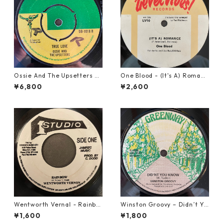
Ossie And The Upsetters -
One Blood - (It's A) Romanc
True Love【7-22000】
e【12-50054】
¥6,800
¥2,600
Wentworth Vernal - Rainbo
Winston Groovy – Didn’t Yo
w【7-21940】
u Know【7-21811】
¥1,600
¥1,800