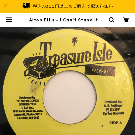
税込7,000円以上のご購入で配送料無料
Alton Ellis - I Can't Stand It【7
-20342】 | Jamaican Soul