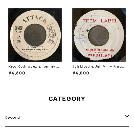
Rico Rodriguez & Tommy Mc
Jah Lloyd & Jah Vin - Knigh
Cook - Going West【7-2198
t Of The Round Table【7-21
¥4,600
¥4,800
3】
908】
CATEGORY
Record