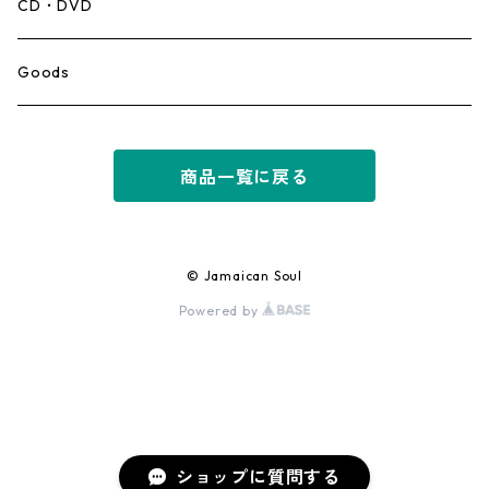
Mento,Calypso,Ballad
CD・DVD
Ska
Goods
Rocksteady
商品一覧に戻る
Roots
Early Reggae/Skins
© Jamaican Soul
Powered by
Lovers
Reggae
Early Dancehall
ショップに質問する