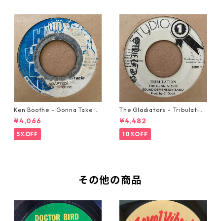
Ken Boothe - Gonna Take A
The Gladiators - Tribulation
Miracle【7-21362】
【7-21365】
¥4,066
¥4,482
5%OFF
10%OFF
その他の商品