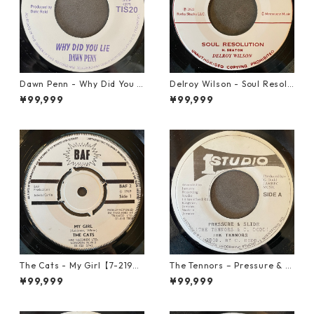
Dawn Penn - Why Did You Li
Delroy Wilson - Soul Resolu
e【7-21938】
tion【7-21935】
¥99,999
¥99,999
The Cats - My Girl【7-2190
The Tennors – Pressure & Sl
6】
ide【7-21952】
¥99,999
¥99,999