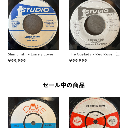
Slim Smith - Lonely Lover
The Gaylads - Red Rose 【7
【7-21921】
-21853】
¥99,999
¥99,999
セール中の商品