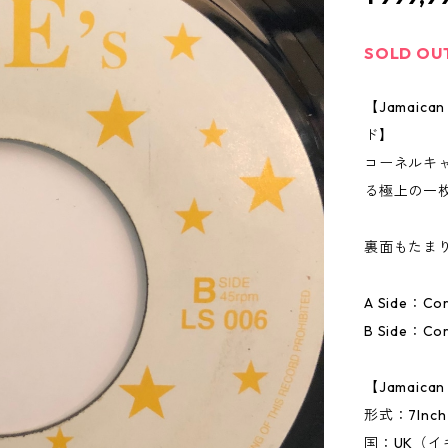
SOLD OU
【Jamai
ド】
コーネルキ
る極上の一
裏面もたま
A Side：Corne
B Side：Corn
【Jamaic
形式：7In
国：UK（イ