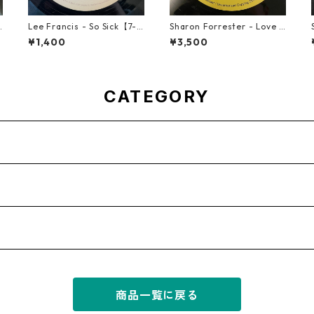
u
Lee Francis - So Sick【7-2
Sharon Forrester - Love D
1925】
on't Live Here Anymore
¥1,400
¥3,500
【12-50068】
CATEGORY
商品一覧に戻る