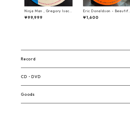
Ninja Man , Gregory Isacc
Eric Donaldson - Beautif
s & Freddie Mcgregor - J
l Maiden【7-21788】
¥99,999
¥1,600
ohn Low【7-20010】
Record
Mento,Calypso,Ballad
CD・DVD
Ska
Goods
Rocksteady
Roots