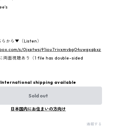
e's
らから▼（Listen）
p.box.com/s/0jxptwsj91iou7rivxmvbg04uwgxqbxz
面視聴あり（1 file has double-sided
International shipping available
Sold out
日本国内にお住まいの方向け
通報する