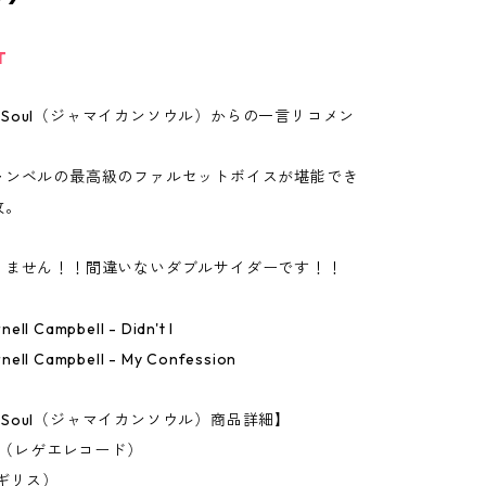
T
can Soul（ジャマイカンソウル）からの一言リコメン
ャンベルの最高級のファルセットボイスが堪能でき
枚。
りません！！間違いないダブルサイダーです！！
ll Campbell ‎- Didn't I
ell Campbell ‎- My Confession
an Soul（ジャマイカンソウル）商品詳細】
ch（レゲエレコード）
ギリス）