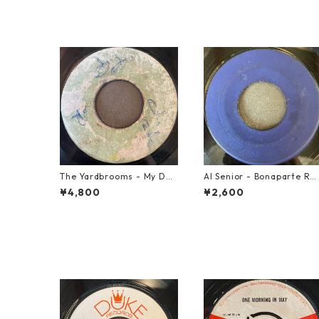
The Yardbrooms - My Des
Al Senior - Bonaparte Re
ire【7-21922】
reat【7-21861】
¥4,800
¥2,600