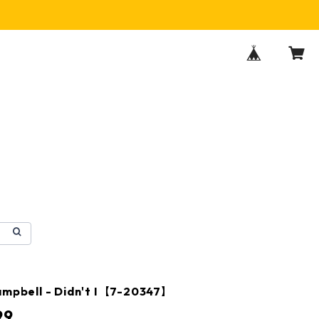
ampbell ‎- Didn't I【7-20347】
99