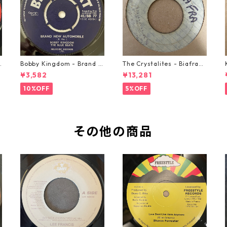
o
Bobby Kingdom - Brand N
The Crystalites - Biafra
ew Automobile【7-2088
【7-21293】
¥3,582
¥13,281
9】
10%OFF
5%OFF
その他の商品