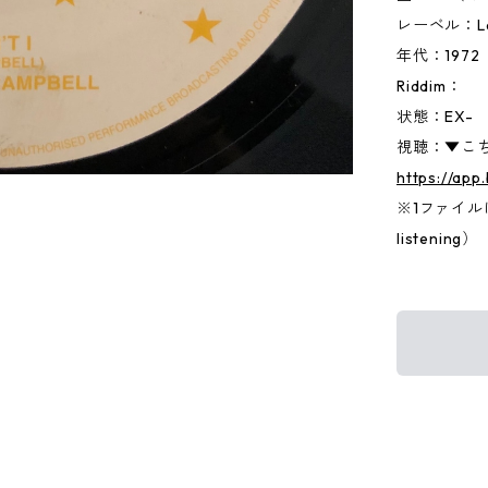
レーベル：Le
年代：1972
Riddim：
状態：EX-
視聴：▼こち
https://ap
※1ファイルに両
listening）