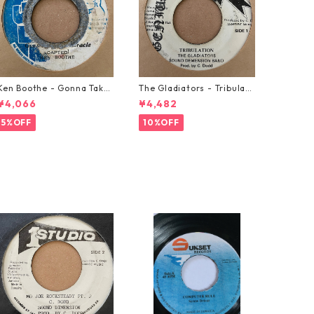
Ken Boothe - Gonna Take
The Gladiators - Tribulati
A Miracle【7-21362】
on【7-21365】
¥4,066
¥4,482
5%OFF
10%OFF