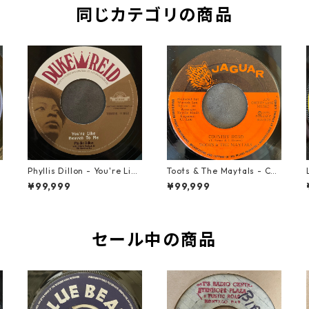
同じカテゴリの商品
t
Phyllis Dillon - You're Like
Toots & The Maytals - Cou
Heaven To Me【7-21913】
ntry Road【7-21951】
¥99,999
¥99,999
セール中の商品