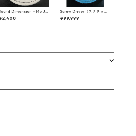
Sound Dimension - Mo Jo
Screw Driver（スクリュー
e Rock Steady【7-21087】
ドライバー） - Computer
¥2,400
¥99,999
Rule【7'】