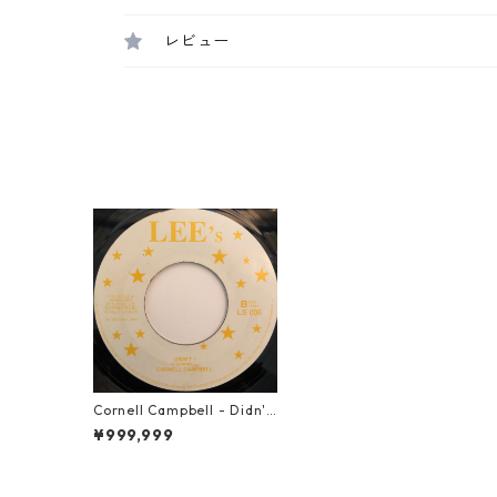
レビュー
Cornell Campbell ‎- Didn't
I【7-20347】
¥999,999