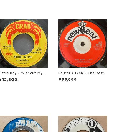
Little Roy - Without My L
Laurel Aitken ‎– The Best I
ove【7-21990】
Can【7-22012】
¥12,800
¥99,999