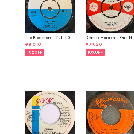
The Bleechers - Put It Go
Derrick Morgan – One M
od 【7-21637】
rning In May【7-21653】
¥8,010
¥7,020
10%OFF
10%OFF