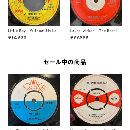
Little Roy - Without My Lov
Laurel Aitken ‎– The Best I C
e【7-21990】
an【7-22012】
¥12,800
¥99,999
セール中の商品