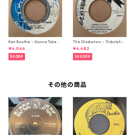
Ken Boothe - Gonna Take A
The Gladiators - Tribulation
Miracle【7-21362】
【7-21365】
¥4,066
¥4,482
5%OFF
10%OFF
その他の商品