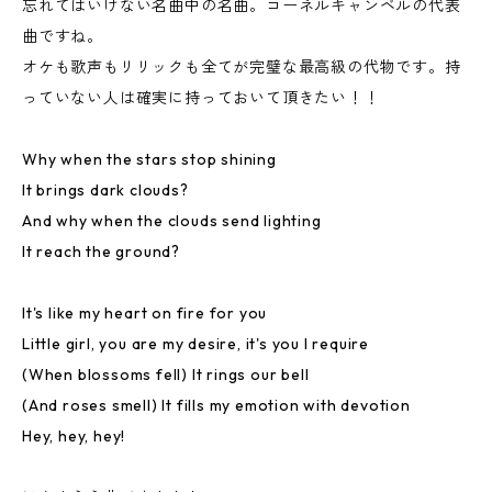
忘れてはいけない名曲中の名曲。コーネルキャンベルの代表
曲ですね。
オケも歌声もリリックも全てが完璧な最高級の代物です。持
っていない人は確実に持っておいて頂きたい！！
Why when the stars stop shining
It brings dark clouds?
And why when the clouds send lighting
It reach the ground?
It's like my heart on fire for you
Little girl, you are my desire, it's you I require
(When blossoms fell) It rings our bell
(And roses smell) It fills my emotion with devotion
Hey, hey, hey!