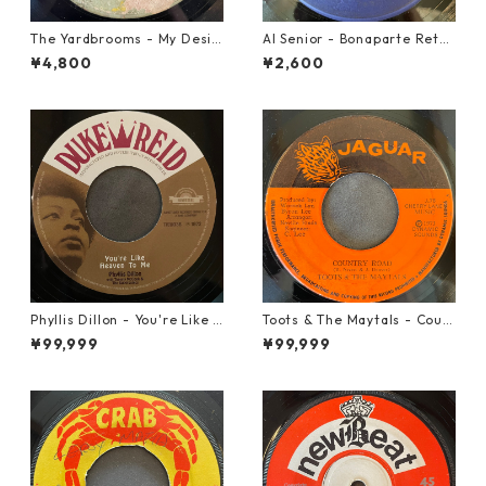
The Yardbrooms - My Desir
Al Senior - Bonaparte Retre
e【7-21922】
at【7-21861】
¥4,800
¥2,600
Phyllis Dillon - You're Like H
Toots & The Maytals - Coun
eaven To Me【7-21913】
try Road【7-21951】
¥99,999
¥99,999