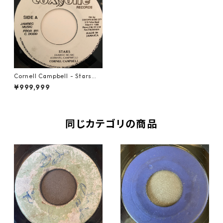
Cornell Campbell - Stars【7
-20349】
¥999,999
同じカテゴリの商品