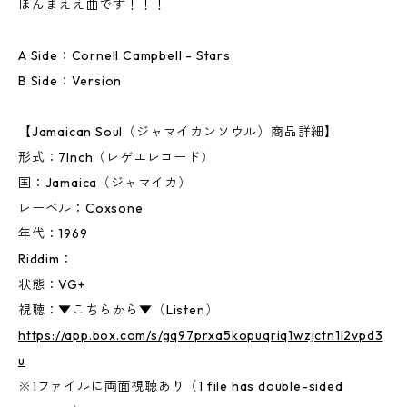
ほんまええ曲です！！！
A Side：Cornell Campbell - Stars
B Side：Version
【Jamaican Soul（ジャマイカンソウル）商品詳細】
形式：7Inch（レゲエレコード）
国：Jamaica（ジャマイカ）
レーベル：Coxsone
年代：1969
Riddim：
状態：VG+
視聴：▼こちらから▼（Listen）
https://app.box.com/s/gq97prxa5kopuqriq1wzjctn1l2vpd3
u
※1ファイルに両面視聴あり（1 file has double-sided