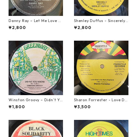
Danny Ray – Let Me Love Yo
Shenley Duffus - Sincerely
u Tonight【12-30001】
【7-22021】
¥2,800
¥2,800
Winston Groovy – Didn’t Yo
Sharon Forrester - Love Do
u Know【7-21811】
n't Live Here Anymore【12-
¥1,800
¥3,500
50068】