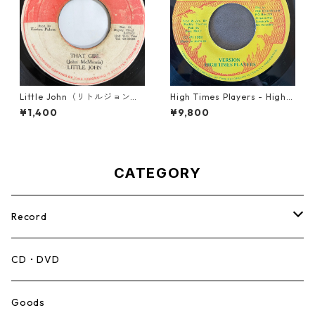
Little John（リトルジョン）
High Times Players - High T
- That Girl 【7-20045】
imes Theme【7-21926】
¥1,400
¥9,800
CATEGORY
Record
Mento,Calypso,Ballad
CD・DVD
Ska
Goods