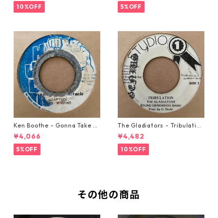
10%OFF
5%OFF
Ken Boothe - Gonna Take A
The Gladiators - Tribulation
Miracle【7-21362】
【7-21365】
¥4,066
¥4,482
5%OFF
10%OFF
その他の商品