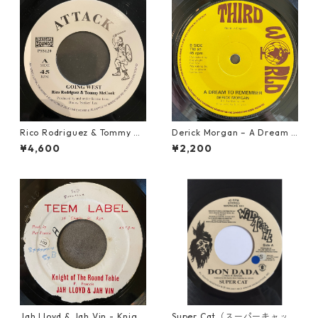
Rico Rodriguez & Tommy Mc
Derick Morgan – A Dream T
Cook - Going West【7-2198
o Remember【7-21824】
¥4,600
¥2,200
3】
Jah Lloyd & Jah Vin - Knigh
Super Cat（スーパーキャッ