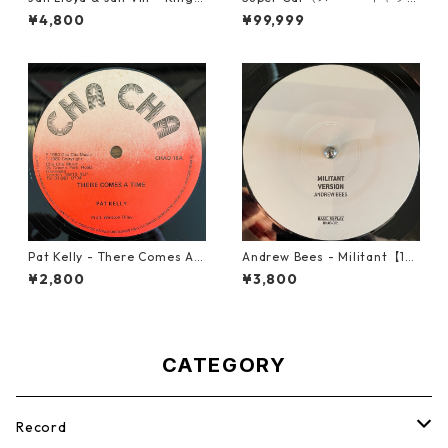
t Of The Round Table【7-21
ト） - Don Dada【7inch】
¥4,800
¥99,999
908】
Pat Kelly - There Comes A T
Andrew Bees ‎- Militant【12-
ime【12-50057】
50066】
¥2,800
¥3,800
CATEGORY
Record