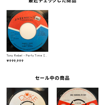
最近チェックした商品
Tony Rebel ‎- Party Time【7-
20363】
¥999,999
セール中の商品