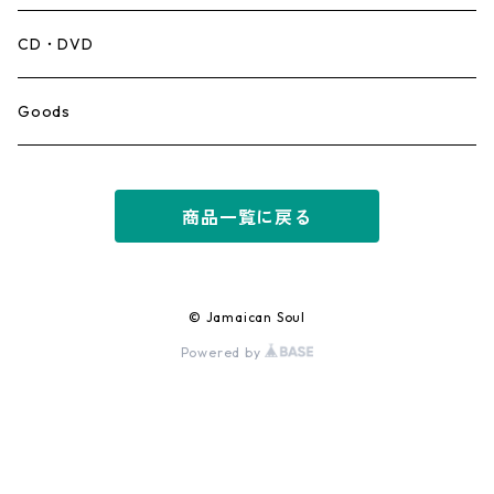
Mento,Calypso,Ballad
CD・DVD
Ska
Goods
Rocksteady
商品一覧に戻る
Roots
Early Reggae/Skins
© Jamaican Soul
Powered by
Lovers
Reggae